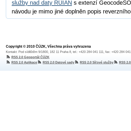
služby nad daty RÚIAN
s extenzí GeocodeSOE
návodu je mimo jiné doplněn popis reverzníh
Copyright © 2010 ČÚZK, Všechna práva vyhrazena
Kontakt: Pod sídlištěm 9/1800, 182 11 Praha 8, tel.: +420 284 041 111, fax: +420 284 04
RSS 2.0 Geoportál ČÚZK
RSS 2.0 Aplikace
RSS 2.0 Datové sady
RSS 2.0 Síťové služby
RSS 2.0