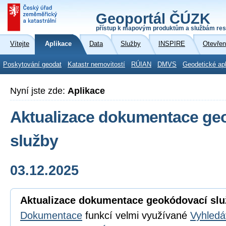
Geoportál ČÚZK
přístup k mapovým produktům a službám res
Vítejte
Aplikace
Data
Služby
INSPIRE
Otevřen
Poskytování geodat
Katastr nemovitostí
RÚIAN
DMVS
Geodetické ap
Nyní jste zde:
Aplikace
Aktualizace dokumentace ge
služby
03.12.2025
Aktualizace dokumentace geokódovací slu
Dokumentace
funkcí velmi využívané
Vyhledá