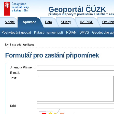
Geoportál ČÚZK
přístup k mapovým produktům a službám res
Vítejte
Aplikace
Data
Služby
INSPIRE
Otevřen
Poskytování geodat
Katastr nemovitostí
RÚIAN
DMVS
Geodetické ap
Nyní jste zde:
Aplikace
Formulář pro zaslání připomínek
Jméno a Příjmení:
E-mail:
Text:
Kód: