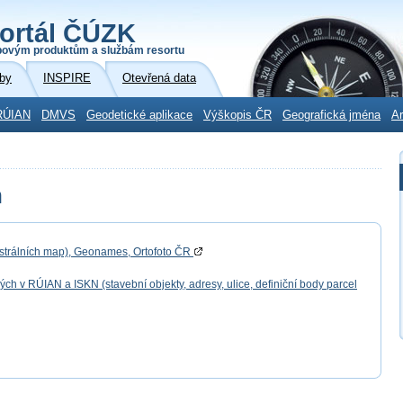
ortál ČÚZK
povým produktům a službám resortu
by
INSPIRE
Otevřená data
RÚIAN
DMVS
Geodetické aplikace
Výškopis ČR
Geografická jména
Ar
h
astrálních map), Geonames, Ortofoto ČR
 v RÚIAN a ISKN (stavební objekty, adresy, ulice, definiční body parcel