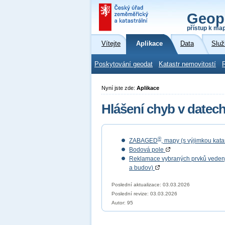
Geop
přístup k ma
Vítejte
Aplikace
Data
Služ
Poskytování geodat
Katastr nemovitostí
Nyní jste zde:
Aplikace
Hlášení chyb v datec
®
ZABAGED
, mapy (s výjimkou kat
Bodová pole
Reklamace vybraných prvků vedených
a budov)
Poslední aktualizace: 03.03.2026
Poslední revize:
03.03.2026
Autor: 95