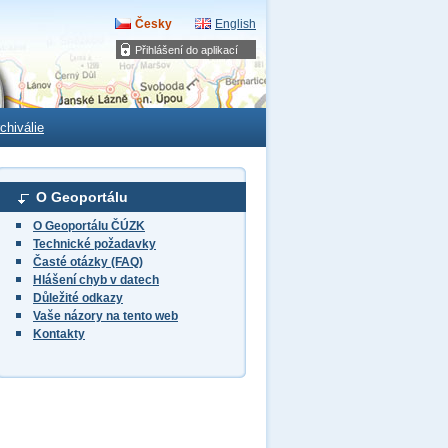
Česky
English
Přihlášení do aplikací
chiválie
O Geoportálu
O Geoportálu ČÚZK
Technické požadavky
Časté otázky (FAQ)
Hlášení chyb v datech
Důležité odkazy
Vaše názory na tento web
Kontakty