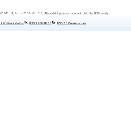
a
 284 041 111, fax: +420 284 041 416,
Uživatelská podpora
,
facebook
,
Jak číst RSS kanály
 2.0 Síťové služby
RSS 2.0 INSPIRE
RSS 2.0 Otevřená data