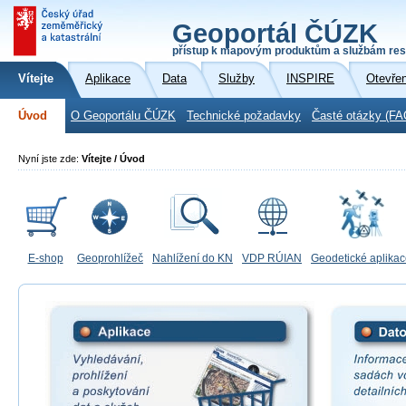
Geoportál ČÚZK
přístup k mapovým produktům a službám res
Vítejte
Aplikace
Data
Služby
INSPIRE
Otevře
Úvod
O Geoportálu ČÚZK
Technické požadavky
Časté otázky (FA
Nyní jste zde:
Vítejte / Úvod
E-shop
Geoprohlížeč
Nahlížení do KN
VDP RÚIAN
Geodetické aplika