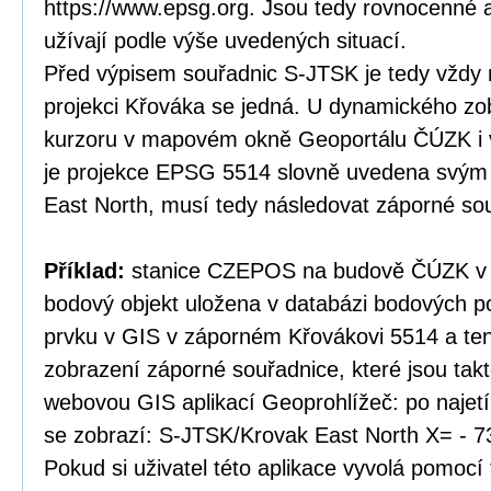
https://www.epsg.org. Jsou tedy rovnocenné a
užívají podle výše uvedených situací.
Před výpisem souřadnic S-JTSK je tedy vždy 
projekci Křováka se jedná. U dynamického zo
kurzoru v mapovém okně Geoportálu ČÚZK i v
je projekce EPSG 5514 slovně uvedena svý
East North, musí tedy následovat záporné so
Příklad:
stanice CZEPOS na budově ČÚZK v P
bodový objekt uložena v databázi bodových po
prvku v GIS v záporném Křovákovi 5514 a te
zobrazení záporné souřadnice, které jsou tak
webovou GIS aplikací Geoprohlížeč: po najet
se zobrazí: S-JTSK/Krovak East North X= - 7
Pokud si uživatel této aplikace vyvolá pomocí