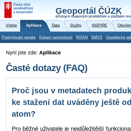
Geoportál ČÚZK
přístup k mapovým produktům a službám res
Vítejte
Aplikace
Data
Služby
INSPIRE
Otevřen
Poskytování geodat
Katastr nemovitostí
RÚIAN
DMVS
Geodetické ap
Nyní jste zde:
Aplikace
Časté dotazy (FAQ)
Proč jsou v metadatech produk
ke stažení dat uváděny ještě o
atom?
Pro běžné uživatele je nejdůležitější funkcion