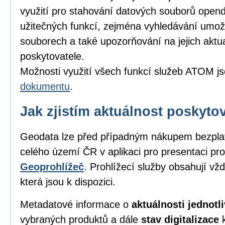
využití pro stahování datových souborů opend
užitečných funkcí, zejména vyhledávání umožňu
souborech a také upozorňování na jejich aktu
poskytovatele.
Možnosti využití všech funkcí služeb ATOM j
dokumentu
.
Jak zjistím aktuálnost poskyt
Geodata lze před případným nákupem bezpl
celého území ČR v aplikaci pro presentaci pro
Geoprohlížeč
. Prohlížecí služby obsahují vž
která jsou k dispozici.
Metadatové informace o
aktuálnosti jednot
vybraných produktů a dále
stav digitalizace
k