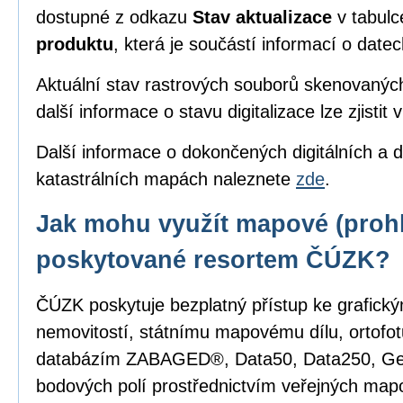
dostupné z odkazu
Stav aktualizace
v tabul
produktu
, která je součástí informací o date
Aktuální stav rastrových souborů skenovanýc
další informace o stavu digitalizace lze zjistit 
Další informace o dokončených digitálních a d
katastrálních mapách naleznete
zde
.
Jak mohu využít mapové (prohl
poskytované resortem ČÚZK?
ČÚZK poskytuje bezplatný přístup ke grafick
nemovitostí, státnímu mapovému dílu, ortofot
databázím ZABAGED®, Data50, Data250, G
bodových polí prostřednictvím veřejných mapo