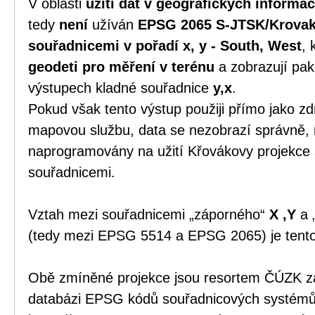
V oblasti
užití dat v geografických informa
tedy
není
užíván
EPSG 2065 S-JTSK/Krovak
souřadnicemi v pořadí x, y - South, West
, 
geodeti pro měření v terénu
a zobrazují pak
výstupech kladné souřadnice
y,x
.
Pokud však tento výstup použiji přímo jako zdr
mapovou službu, data se nezobrazí správně, 
naprogramovány na užití Křovákovy projekce
souřadnicemi.
Vztah mezi souřadnicemi „záporného“
X ,Y
a 
(tedy mezi EPSG 5514 a EPSG 2065) je tent
Obě zmíněné projekce jsou resortem ČÚZK zap
databázi EPSG kódů souřadnicových systémů 