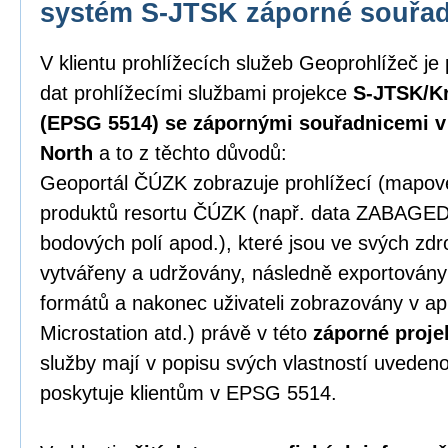
systém S-JTSK záporné souřa
V klientu prohlížecích služeb Geoprohlížeč je
dat prohlížecími službami projekce
S-JTSK/Kr
(EPSG 5514) se zápornými souřadnicemi v p
North
a to z těchto důvodů:
Geoportál ČÚZK zobrazuje prohlížecí (mapové)
produktů resortu ČÚZK (např. data ZABAGE
bodových polí apod.), které jsou ve svých zd
vytvářeny a udržovány, následně exportován
formátů a nakonec uživateli zobrazovány v ap
Microstation atd.) právě v této
záporné proje
služby mají v popisu svých vlastností uveden
poskytuje klientům v EPSG 5514.