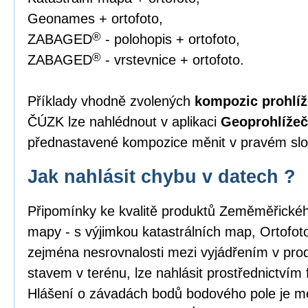
Geonames + ortofoto,
®
ZABAGED
- polohopis + ortofoto,
®
ZABAGED
- vrstevnice + ortofoto.
Příklady vhodně zvolených
kompozic prohlíž
ČÚZK lze nahlédnout v aplikaci
Geoprohlížeč
přednastavené kompozice měnit v pravém slou
Jak nahlásit chybu v datech ?
Připomínky ke kvalitě produktů Zeměměřick
mapy - s výjimkou katastrálních map, Ortofo
zejména nesrovnalosti mezi vyjádřením v pro
stavem v terénu, lze nahlásit prostřednictvím
Hlášení o závadách bodů bodového pole je m