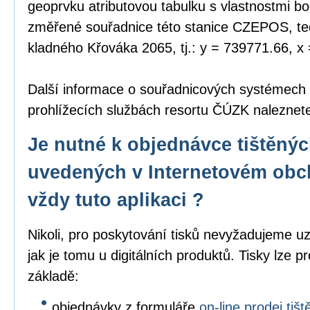
geoprvku atributovou tabulku s vlastnostmi bo
změřené souřadnice této stanice CZEPOS, tedy
kladného Křováka 2065, tj.: y = 739771.66, x
Další informace o souřadnicových systémech
prohlížecích službách resortu ČÚZK nalezne
Je nutné k objednávce tištěný
uvedených v Internetovém obc
vždy tuto aplikaci ?
Nikoli, pro poskytování tisků nevyžadujeme uz
jak je tomu u digitálních produktů. Tisky lze p
základě:
objednávky z formuláře
on-line prodej ti