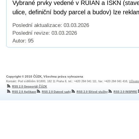
Vybrané prvky vedené v RÚIAN a ISKN (staveb
ulice, definiční body parcel a budov) lze rekl
Poslední aktualizace: 03.03.2026
Poslední revize:
03.03.2026
Autor: 95
Copyright © 2010 ČÚZK, Všechna práva vyhrazena
Kontakt: Pod sídlištěm 9/1800, 182 11 Praha 8, tel.: +420 284 041 111, fax: +420 284 041 416,
Uživate
RSS 2.0 Geoportál ČÚZK
RSS 2.0 Aplikace
RSS 2.0 Datové sady
RSS 2.0 Síťové služby
RSS 2.0 INSPIRE