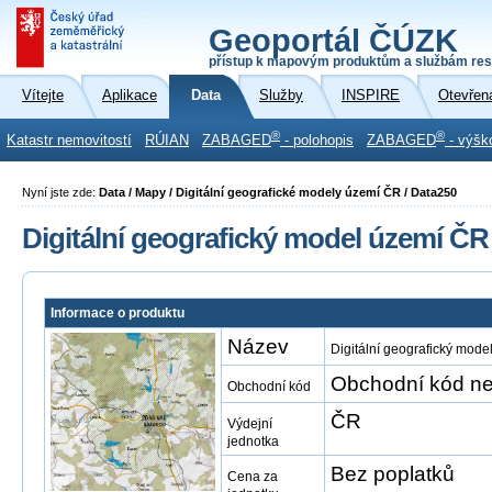
Geoportál ČÚZK
přístup k mapovým produktům a službám res
Vítejte
Aplikace
Data
Služby
INSPIRE
Otevřen
®
®
Katastr nemovitostí
RÚIAN
ZABAGED
- polohopis
ZABAGED
- výšk
Nyní jste zde:
Data / Mapy / Digitální geografické modely území ČR / Data250
Digitální geografický model území ČR
Informace o produktu
Název
Digitální geografický mod
Obchodní kód ne
Obchodní kód
ČR
Výdejní
jednotka
Bez poplatků
Cena za