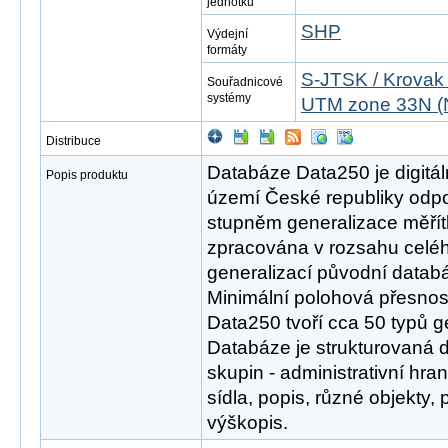
jednotku
SHP
Výdejní
formáty
S-JTSK / Krovak
Souřadnicové
systémy
UTM zone 33N (
Distribuce
Databáze Data250 je digitál
Popis produktu
území České republiky odpov
stupněm generalizace měřít
zpracována v rozsahu celéh
generalizací původní datab
Minimální polohová přesnos
Data250 tvoří cca 50 typů g
Databáze je strukturovaná 
skupin - administrativní hra
sídla, popis, různé objekty,
výškopis.