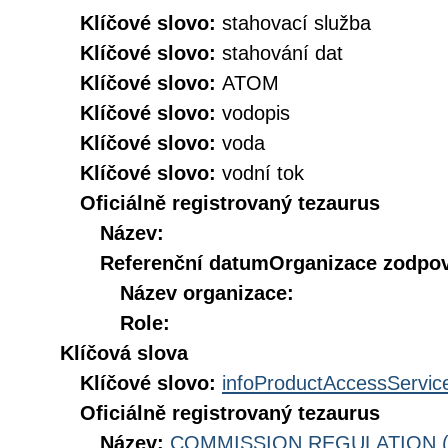
Klíčové slovo:
stahovací služba
Klíčové slovo:
stahování dat
Klíčové slovo:
ATOM
Klíčové slovo:
vodopis
Klíčové slovo:
voda
Klíčové slovo:
vodní tok
Oficiálně registrovaný tezaurus
Název:
Referenční datum
Organizace zodpov
Název organizace:
Role:
Klíčová slova
Klíčové slovo:
infoProductAccessServic
Oficiálně registrovaný tezaurus
Název:
COMMISSION REGULATION (EC