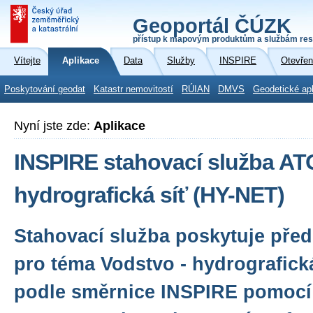
Geoportál ČÚZK
přístup k mapovým produktům a službám res
Vítejte
Aplikace
Data
Služby
INSPIRE
Otevřen
Poskytování geodat
Katastr nemovitostí
RÚIAN
DMVS
Geodetické ap
Nyní jste zde:
Aplikace
INSPIRE stahovací služba AT
hydrografická síť (HY-NET)
Stahovací služba poskytuje před
pro téma Vodstvo - hydrografick
podle směrnice INSPIRE pomocí