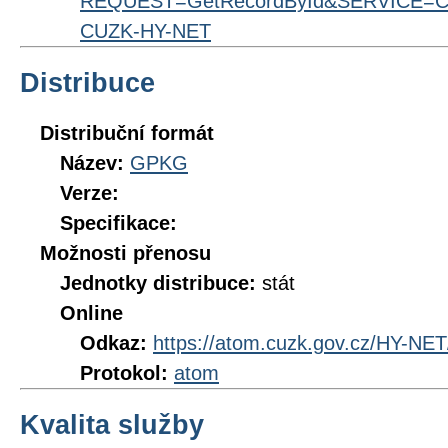
REQUEST=GetRecordById&SERVICE=CS
CUZK-HY-NET
Distribuce
Distribuční formát
Název:
GPKG
Verze:
Specifikace:
Možnosti přenosu
Jednotky distribuce:
stát
Online
Odkaz:
https://atom.cuzk.gov.cz/HY-NE
Protokol:
atom
Kvalita služby