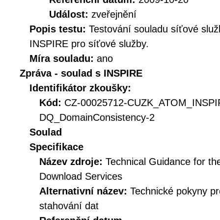
Událost:
zveřejnění
Popis testu:
Testování souladu síťové služ
INSPIRE pro síťové služby.
Míra souladu:
ano
Zpráva - soulad s INSPIRE
Identifikátor zkoušky:
Kód:
CZ-00025712-CUZK_ATOM_INSPI
DQ_DomainConsistency-2
Soulad
Specifikace
Název zdroje:
Technical Guidance for t
Download Services
Alternativní název:
Technické pokyny p
stahování dat