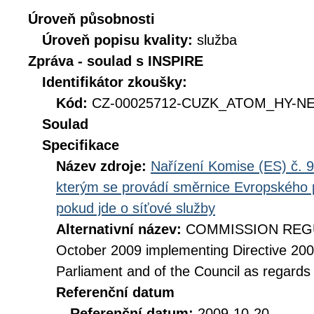
Úroveň působnosti
Úroveň popisu kvality:
služba
Zpráva - soulad s INSPIRE
Identifikátor zkoušky:
Kód:
CZ-00025712-CUZK_ATOM_HY-NET
Soulad
Specifikace
Název zdroje:
Nařízení Komise (ES) č. 9
kterým se provádí směrnice Evropského 
pokud jde o síťové služby
Alternativní název:
COMMISSION REGUL
October 2009 implementing Directive 20
Parliament and of the Council as regards
Referenční datum
Referenční datum:
2009-10-20