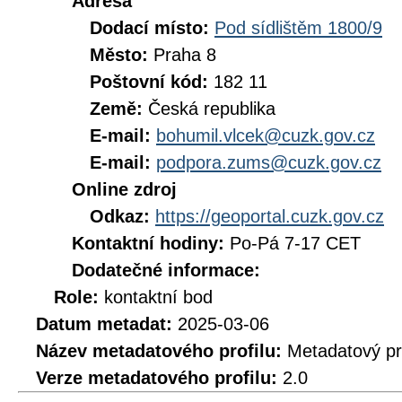
Adresa
Dodací místo:
Pod sídlištěm 1800/9
Město:
Praha 8
Poštovní kód:
182 11
Země:
Česká republika
E-mail:
bohumil.vlcek@cuzk.gov.cz
E-mail:
podpora.zums@cuzk.gov.cz
Online zdroj
Odkaz:
https://geoportal.cuzk.gov.cz
Kontaktní hodiny:
Po-Pá 7-17 CET
Dodatečné informace:
Role:
kontaktní bod
Datum metadat:
2025-03-06
Název metadatového profilu:
Metadatový pr
Verze metadatového profilu:
2.0