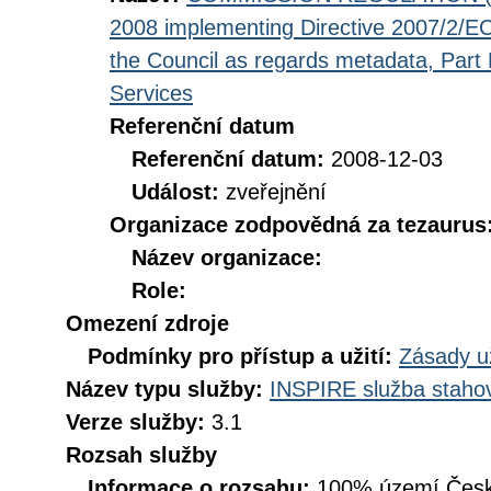
2008 implementing Directive 2007/2/EC
the Council as regards metadata, Part D
Services
Referenční datum
Referenční datum:
2008-12-03
Událost:
zveřejnění
Organizace zodpovědná za tezaurus
Název organizace:
Role:
Omezení zdroje
Podmínky pro přístup a užití:
Zásady u
Název typu služby:
INSPIRE služba stahov
Verze služby:
3.1
Rozsah služby
Informace o rozsahu:
100% území Česk