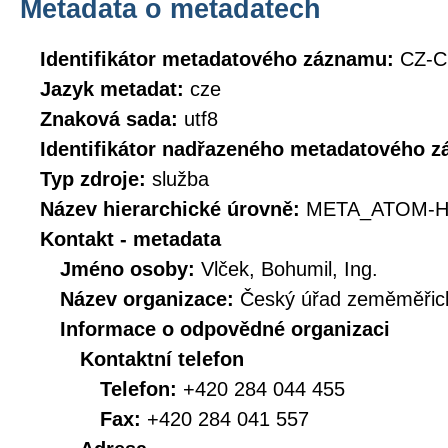
Metadata o metadatech
Identifikátor metadatového záznamu:
CZ-C
Jazyk metadat:
cze
Znaková sada:
utf8
Identifikátor nadřazeného metadatového 
Typ zdroje:
služba
Název hierarchické úrovně:
META_ATOM-H
Kontakt - metadata
Jméno osoby:
Vlček, Bohumil, Ing.
Název organizace:
Český úřad zeměměřick
Informace o odpovědné organizaci
Kontaktní telefon
Telefon:
+420 284 044 455
Fax:
+420 284 041 557