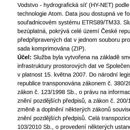
Vodstvo - hydrografická síť (HY-NET) pod
technologie Atom. Data jsou dostupná ve
souřadnicovém systému ETRS89/TM33. Služ
bezúplatná, pokrývá celé území České repu
předpřipravených dat v jednom souboru pro 
sada komprimována (ZIP).
Účel:
Služba byla vytvořena na základě sm
infrastruktury prostorových dat ve Společen
v platnost 15. května 2007. Do národní legi
republice transponována zákonem č. 380/20
zákon č. 123/1998 Sb., o právu na informac
znění pozdějších předpisů, a zákon č. 200/
změně a doplnění některých zákonů souvise
znění pozdějších předpisů. Celá transpozic
103/2010 Sb., o provedení některých ustan