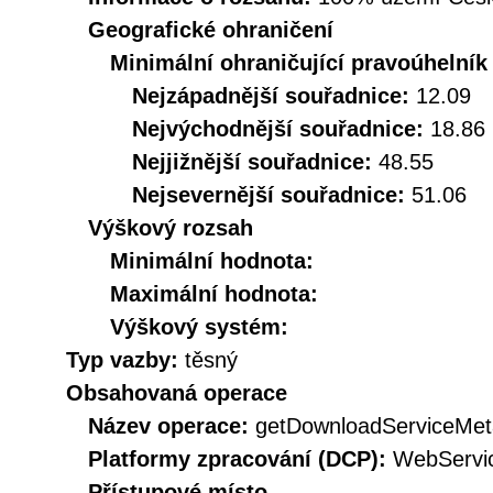
Geografické ohraničení
Minimální ohraničující pravoúhelník
Nejzápadnější souřadnice:
12.09
Nejvýchodnější souřadnice:
18.86
Nejjižnější souřadnice:
48.55
Nejsevernější souřadnice:
51.06
Výškový rozsah
Minimální hodnota:
Maximální hodnota:
Výškový systém:
Typ vazby:
těsný
Obsahovaná operace
Název operace:
getDownloadServiceMet
Platformy zpracování (DCP):
WebServi
Přístupové místo