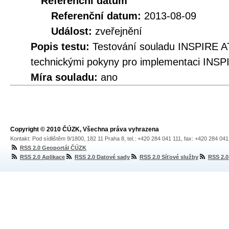
Referenční datum
Referenční datum:
2013-08-09
Událost:
zveřejnění
Popis testu:
Testování souladu INSPIRE A
technickými pokyny pro implementaci INSP
Míra souladu:
ano
Copyright © 2010 ČÚZK, Všechna práva vyhrazena
Kontakt: Pod sídlištěm 9/1800, 182 11 Praha 8, tel.: +420 284 041 111, fax: +420 284 04
RSS 2.0 Geoportál ČÚZK
RSS 2.0 Aplikace
RSS 2.0 Datové sady
RSS 2.0 Síťové služby
RSS 2.0