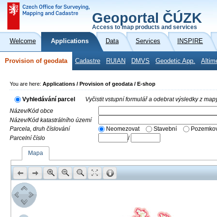
Geoportal ČÚZK
Access to map products and services
Welcome
Applications
Data
Services
INSPIRE
Provision of geodata
Cadastre
RUIAN
DMVS
Geodetic App.
Altim
You are here:
Applications / Provision of geodata / E-shop
Vyhledávání parcel
Vyčistit vstupní formulář a odebrat výsledky z map
Název/Kód obce
Název/Kód katastrálního území
Parcela, druh číslování
Neomezovat
Stavební
Pozemkov
Parcelní číslo
/
Mapa