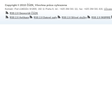
Copyright © 2010 ČÚZK, Všechna práva vyhrazena
Kontakt: Pod sídlištěm 9/1800, 182 11 Praha 8, tel.: +420 284 041 111, fax: +420 284 041 416,
Uživate
RSS 2.0 Geoportál ČÚZK
RSS 2.0 Aplikace
RSS 2.0 Datové sady
RSS 2.0 Síťové služby
RSS 2.0 INSPIRE