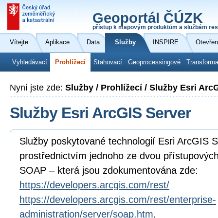
Geoportál ČÚZK
přístup k mapovým produktům a službám res
Vítejte
Aplikace
Data
Služby
INSPIRE
Otevřen
Vyhledávací
Prohlížecí
Stahovací
Geoprocessingové
Transforma
Nyní jste zde:
Služby / Prohlížecí / Služby Esri Arc
Služby Esri ArcGIS Server
Služby poskytované technologií Esri ArcGIS Se
prostřednictvím jednoho ze dvou přístupovýc
SOAP – která jsou zdokumentována zde:
https://developers.arcgis.com/rest/
https://developers.arcgis.com/rest/enterprise-
administration/server/soap.htm
.