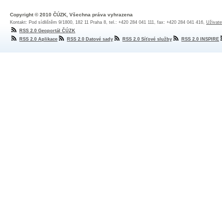
Copyright © 2010 ČÚZK, Všechna práva vyhrazena
Kontakt: Pod sídlištěm 9/1800, 182 11 Praha 8, tel.: +420 284 041 111, fax: +420 284 041 416,
Uživate
RSS 2.0 Geoportál ČÚZK
RSS 2.0 Aplikace
RSS 2.0 Datové sady
RSS 2.0 Síťové služby
RSS 2.0 INSPIRE