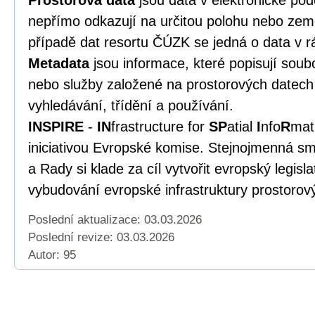
Prostorová data
jsou data v elektronické po
nepřímo odkazují na určitou polohu nebo zem
případě dat resortu ČÚZK se jedná o data v r
Metadata
jsou informace, které popisují soub
nebo služby založené na prostorových datech 
vyhledávání, třídění a používání.
INSPIRE
-
IN
frastructure for
SP
atial
I
nfo
R
mat
iniciativou Evropské komise. Stejnojmenná s
a Rady si klade za cíl vytvořit evropský legisl
vybudování evropské infrastruktury prostorov
Poslední aktualizace: 03.03.2026
Poslední revize:
03.03.2026
Autor: 95