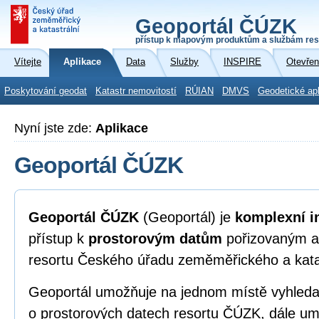
Geoportál ČÚZK
přístup k mapovým produktům a službám res
Vítejte
Aplikace
Data
Služby
INSPIRE
Otevřen
Poskytování geodat
Katastr nemovitostí
RÚIAN
DMVS
Geodetické ap
Nyní jste zde:
Aplikace
Geoportál ČÚZK
Geoportál ČÚZK
(Geoportál) je
komplexní i
přístup k
prostorovým datům
pořizovaným a
resortu Českého úřadu zeměměřického a kata
Geoportál umožňuje na jednom místě vyhleda
o prostorových datech resortu ČÚZK, dále umo