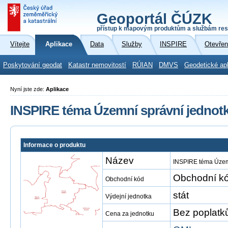
Geoportál ČÚZK
přístup k mapovým produktům a službám res
Vítejte
Aplikace
Data
Služby
INSPIRE
Otevřen
Poskytování geodat
Katastr nemovitostí
RÚIAN
DMVS
Geodetické ap
Nyní jste zde:
Aplikace
INSPIRE téma Územní správní jednot
Informace o produktu
Název
INSPIRE téma Územn
Obchodní kó
Obchodní kód
stát
Výdejní jednotka
Bez poplatk
Cena za jednotku