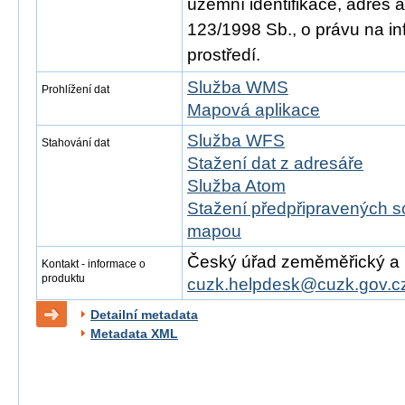
územní identifikace, adres 
123/1998 Sb., o právu na in
prostředí.
Služba WMS
Prohlížení dat
Mapová aplikace
Služba WFS
Stahování dat
Stažení dat z adresáře
Služba Atom
Stažení předpřipravených s
mapou
Český úřad zeměměřický a ka
Kontakt - informace o
produktu
cuzk.helpdesk@cuzk.gov.c
Detailní metadata
Metadata XML