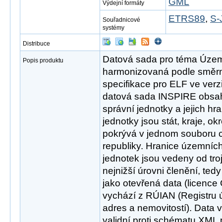
GML
Výdejní formáty
ETRS89
,
S-
Souřadnicové
systémy
Distribuce
Datová sada pro téma Územn
Popis produktu
harmonizovaná podle směrn
specifikace pro ELF ve ver
datová sada INSPIRE obsa
správní jednotky a jejich h
jednotky jsou stát, kraje, o
pokrývá v jednom souboru 
republiky. Hranice územní
jednotek jsou vedeny od tro
nejnižší úrovni členění, ted
jako otevřená data (licence
vychází z RÚIAN (Registru ú
adres a nemovitostí). Data 
validní proti schématu XML