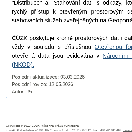
"Distribuce" a „Stahování dat" s odkazy, k
rychlý přístup k otevřeným prostorovým d
stahovacích služeb zveřejněných na Geoport
ČÚZK poskytuje kromě prostorových dat i dal
vždy v souladu s příslušnou
Otevřenou fo
otevřená data jsou evidována v
Národním 
(NKOD).
Poslední aktualizace: 03.03.2026
Poslední revize:
12.05.2026
Autor: 95
Copyright © 2010 ČÚZK, Všechna práva vyhrazena
Kontakt: Pod sídlištěm 9/1800, 182 11 Praha 8, tel.: +420 284 041 111, fax: +420 284 041 416,
Uživate