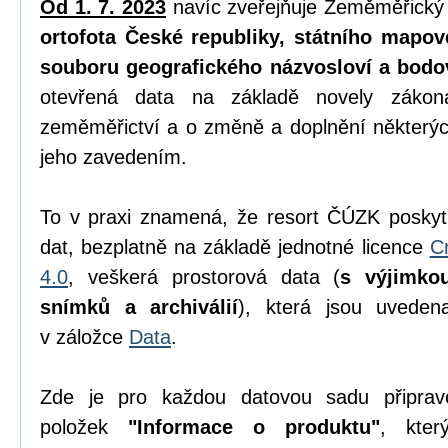
Od 1. 7. 2023
navíc zveřejňuje Zeměměřický
ortofota České republiky, státního mapov
souboru geografického názvosloví a bodo
otevřená data na základě novely zák
zeměměřictví a o změně a doplnění některýc
jeho zavedením.
To v praxi znamená, že resort ČÚZK poskyt
dat, bezplatně na základě jednotné licence
C
4.0
, veškerá prostorová data (
s výjimko
snímků a archiválií
), která jsou uvede
v záložce
Data
.
Zde je pro každou datovou sadu připrav
položek
"Informace o produktu"
, kter