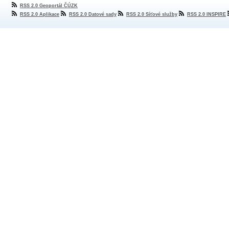
RSS 2.0 Geoportál ČÚZK
RSS 2.0 Aplikace
RSS 2.0 Datové sady
RSS 2.0 Síťové služby
RSS 2.0 INSPIRE