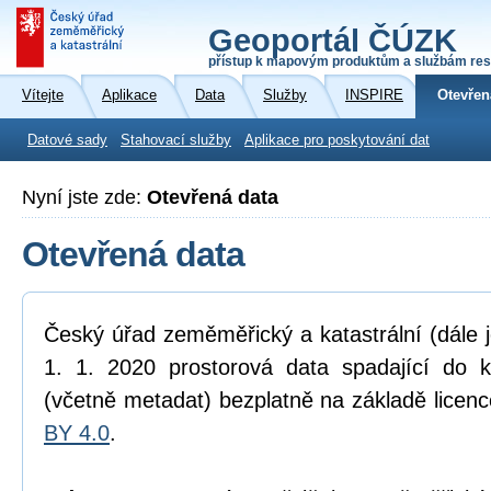
Geoportál ČÚZK
přístup k mapovým produktům a službám res
Vítejte
Aplikace
Data
Služby
INSPIRE
Otevřen
Datové sady
Stahovací služby
Aplikace pro poskytování dat
Nyní jste zde:
Otevřená data
Otevřená data
Český úřad zeměměřický a katastrální (dále 
1. 1. 2020 prostorová data spadající do 
(včetně metadat) bezplatně na základě licen
BY 4.0
.