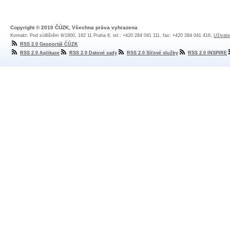
Copyright © 2010 ČÚZK, Všechna práva vyhrazena
Kontakt: Pod sídlištěm 9/1800, 182 11 Praha 8, tel.: +420 284 041 111, fax: +420 284 041 416,
Uživate
RSS 2.0 Geoportál ČÚZK
RSS 2.0 Aplikace
RSS 2.0 Datové sady
RSS 2.0 Síťové služby
RSS 2.0 INSPIRE