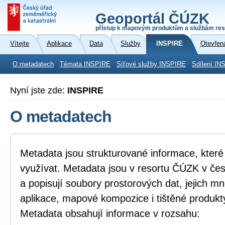
Geoportál ČÚZK
přístup k mapovým produktům a službám res
Vítejte
Aplikace
Data
Služby
INSPIRE
Otevřen
O metadatech
Témata INSPIRE
Síťové služby INSPIRE
Sdílení IN
Nyní jste zde:
INSPIRE
O metadatech
Metadata jsou strukturované informace, které l
využívat. Metadata jsou v resortu ČÚZK v če
a popisují soubory prostorových dat, jejich mn
aplikace, mapové kompozice i tištěné produkt
Metadata obsahují informace v rozsahu: