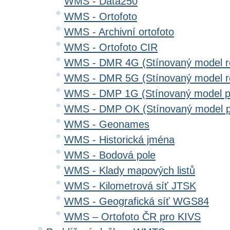
WMS - Data250
WMS - Ortofoto
WMS - Archivní ortofoto
WMS - Ortofoto CIR
WMS - DMR 4G (Stínovaný model re
WMS - DMR 5G (Stínovaný model re
WMS - DMP 1G (Stínovaný model p
WMS - DMP OK (Stínovaný model p
WMS - Geonames
WMS - Historická jména
WMS - Bodová pole
WMS - Klady mapových listů
WMS - Kilometrová síť JTSK
WMS - Geografická síť WGS84
WMS – Ortofoto ČR pro KIVS