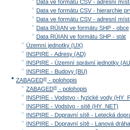
Data ve formátu CSV - adresní místa
Data ve formátu CSV - hierarchie prv
Data ve formátu CSV - adresní místa
Data RÚIAN ve formátu SHP - obce
Data RÚIAN ve formátu SHP - stát
Územní jednotky (UX)
INSPIRE - Adresy (AD)
INSPIRE - Územní správní jednotky (AU
INSPIRE - Budovy (BU)
®
ZABAGED
- polohopis
®
ZABAGED
- polohopis
INSPIRE - Vodstvo - fyzické vody (HY_
INSPIRE - Vodstvo - sítě (HY_NET)
INSPIRE - Dopravní sítě - Letecká dop
INSPIRE - Dopravní sítě - Lanová drá