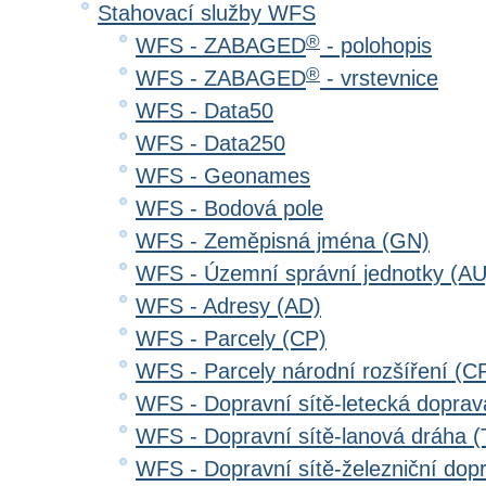
Stahovací služby WFS
®
WFS - ZABAGED
- polohopis
®
WFS - ZABAGED
- vrstevnice
WFS - Data50
WFS - Data250
WFS - Geonames
WFS - Bodová pole
WFS - Zeměpisná jména (GN)
WFS - Územní správní jednotky (AU
WFS - Adresy (AD)
WFS - Parcely (CP)
WFS - Parcely národní rozšíření (C
WFS - Dopravní sítě-letecká dopra
WFS - Dopravní sítě-lanová dráha
WFS - Dopravní sítě-železniční do