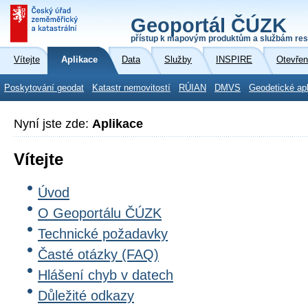
Geoportál ČÚZK
přístup k mapovým produktům a službám res
Vítejte
Aplikace
Data
Služby
INSPIRE
Otevřen
Poskytování geodat
Katastr nemovitostí
RÚIAN
DMVS
Geodetické ap
Nyní jste zde:
Aplikace
Vítejte
Úvod
O Geoportálu ČÚZK
Technické požadavky
Časté otázky (FAQ)
Hlášení chyb v datech
Důležité odkazy