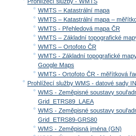
Prohlížecí služby - WMTS
WMTS – Katastrální mapa
WMTS – Katastrální mapa – měřítk
WMTS - Přehledová mapa ČR
WMTS – Základní topografické ma
WMTS – Ortofoto ČR
WMTS - Základní topografické mapy
Google Maps
WMTS - Ortofoto ČR - měřítková ř
Prohlížecí služby WMS - datové sady 
WMS - Zeměpisné soustavy souřadni
Grid_ETRS89_LAEA
WMS - Zeměpisné soustavy souřadni
Grid_ETRS89-GRS80
WMS - Zeměpisná jména (GN)