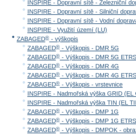
INSPIRE - Dopravní sítě - Železniční d
INSPIRE - Dopravní sítě - Silniční do
INSPIRE - Dopravní sítě - Vodní dopr
INSPIRE - Využití území (LU)
®
ZABAGED
- výškopis
®
ZABAGED
- Výškopis - DMR 5G
®
ZABAGED
- Výškopis - DMR 5G ETR
®
ZABAGED
- Výškopis - DMR 4G
®
ZABAGED
- Výškopis - DMR 4G ETR
®
ZABAGED
- Výškopis - vrstevnice
INSPIRE - Nadmořská výška GRID (EL
INSPIRE - Nadmořská výška TIN (EL TI
®
ZABAGED
- Výškopis - DMP 1G
®
ZABAGED
- Výškopis - DMP 1G ETR
®
ZABAGED
- Výškopis - DMPOK - obra