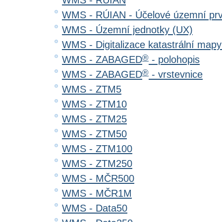
WMS - RÚIAN
WMS - RÚIAN - Účelové územní pr
WMS - Územní jednotky (UX)
WMS - Digitalizace katastrální map
®
WMS - ZABAGED
- polohopis
®
WMS - ZABAGED
- vrstevnice
WMS - ZTM5
WMS - ZTM10
WMS - ZTM25
WMS - ZTM50
WMS - ZTM100
WMS - ZTM250
WMS - MČR500
WMS - MČR1M
WMS - Data50