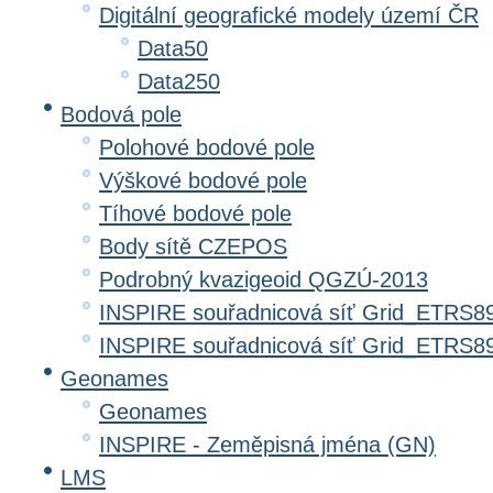
Digitální geografické modely území ČR
Data50
Data250
Bodová pole
Polohové bodové pole
Výškové bodové pole
Tíhové bodové pole
Body sítě CZEPOS
Podrobný kvazigeoid QGZÚ-2013
INSPIRE souřadnicová síť Grid_ETRS8
INSPIRE souřadnicová síť Grid_ETRS
Geonames
Geonames
INSPIRE - Zeměpisná jména (GN)
LMS