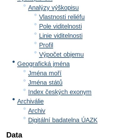
Analýzy výškopisu
Vlastnosti reliéfu
Pole viditelnosti
Linie viditelnosti
Profil
Výpočet objemu
Geografická jména
Jména moří
Jména států
Index českých exonym
Archiválie
Archiv
Digitální badatelna ÚAZK
Data