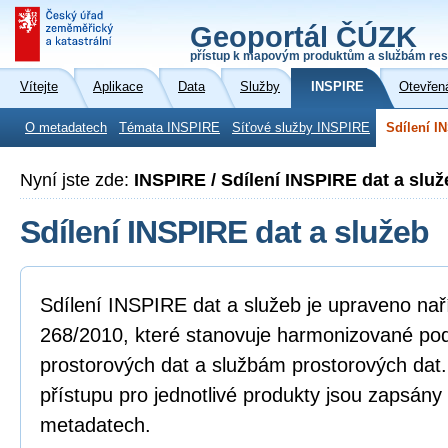
Geoportál ČÚZK
přístup k mapovým produktům a službám res
Vítejte
Aplikace
Data
Služby
INSPIRE
Otevřen
O metadatech
Témata INSPIRE
Síťové služby INSPIRE
Sdílení I
Nyní jste zde:
INSPIRE / Sdílení INSPIRE dat a služ
Sdílení INSPIRE dat a služeb
Sdílení INSPIRE dat a služeb je upraveno na
268/2010, které stanovuje harmonizované po
prostorových dat a službám prostorových dat
přístupu pro jednotlivé produkty jsou zapsány
metadatech.