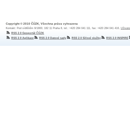
Copyright © 2010 ČÚZK, Všechna práva vyhrazena
Kontakt: Pod sídlištěm 9/1800, 182 11 Praha 8, tel.: +420 284 041 111, fax: +420 284 041 416,
Uživate
RSS 2.0 Geoportál ČÚZK
RSS 2.0 Aplikace
RSS 2.0 Datové sady
RSS 2.0 Síťové služby
RSS 2.0 INSPIRE