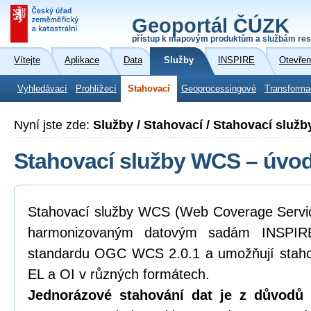
Geoportál ČÚZK
přístup k mapovým produktům a službám res
Vítejte
Aplikace
Data
Služby
INSPIRE
Otevřen
Vyhledávací
Prohlížecí
Stahovací
Geoprocessingové
Transforma
Nyní jste zde:
Služby / Stahovací / Stahovací služ
Stahovací služby WCS – úvod
Stahovací služby WCS (Web Coverage Service
harmonizovaným datovým sadám INSPIRE
standardu OGC WCS 2.0.1 a umožňují staho
EL a OI v různých formátech.
Jednorázové stahování dat je z důvodů k