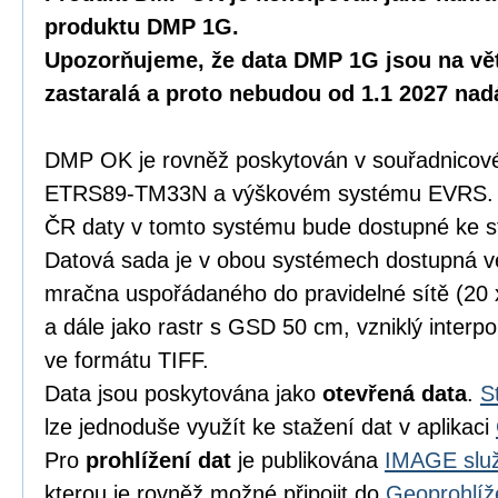
produktu DMP 1G.
Upozorňujeme, že data DMP 1G jsou na vět
zastaralá a proto nebudou od 1.1 2027 na
DMP OK je rovněž poskytován v souřadnicov
ETRS89-TM33N a výškovém systému EVRS. K
ČR daty v tomto systému bude dostupné ke s
Datová sada je v obou systémech dostupná 
mračna uspořádaného do pravidelné sítě (20
a dále jako rastr s GSD 50 cm, vzniklý inter
ve formátu TIFF.
Data jsou poskytována jako
otevřená data
.
S
lze jednoduše využít ke stažení dat v aplikaci
Pro
prohlížení dat
je publikována
IMAGE služ
kterou je rovněž možné připojit do
Geoprohlíž