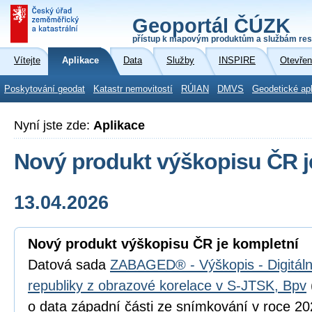
Geoportál ČÚZK
přístup k mapovým produktům a službám res
Vítejte
Aplikace
Data
Služby
INSPIRE
Otevřen
Poskytování geodat
Katastr nemovitostí
RÚIAN
DMVS
Geodetické ap
Nyní jste zde:
Aplikace
Nový produkt výškopisu ČR j
13.04.2026
Nový produkt výškopisu ČR je kompletní
Datová sada
ZABAGED® - Výškopis - Digitál
republiky z obrazové korelace v S-JTSK, Bpv
o data západní části ze snímkování v roce 202