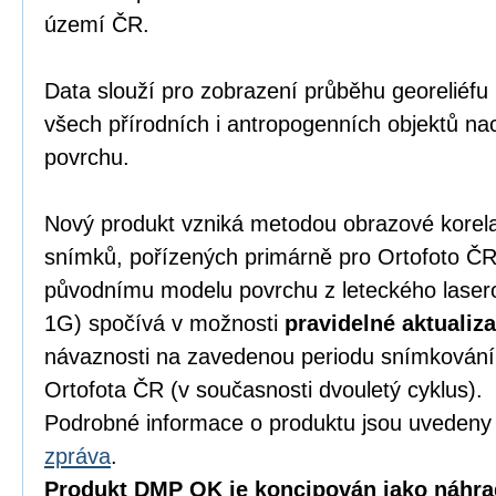
území ČR.
Data slouží pro zobrazení průběhu georeliéfu
všech přírodních i antropogenních objektů nac
povrchu.
Nový produkt vzniká metodou obrazové korel
snímků, pořízených primárně pro Ortofoto ČR.
původnímu modelu povrchu z leteckého lase
1G) spočívá v možnosti
pravidelné aktualiz
návaznosti na zavedenou periodu snímkování
Ortofota ČR (v současnosti dvouletý cyklus).
Podrobné informace o produktu jsou uveden
zpráva
.
Produkt DMP OK je koncipován jako náhra