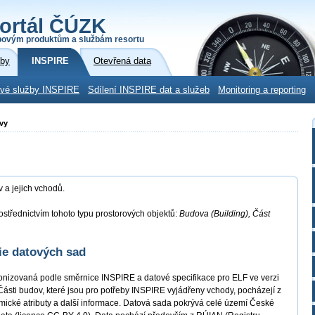
ortál ČÚZK
povým produktům a službám resortu
žby
INSPIRE
Otevřená data
ové služby INSPIRE
Sdílení INSPIRE dat a služeb
Monitoring a reporting
vy
a jejich vchodů.
střednictvím tohoto typu prostorových objektů:
Budova (Building), Část
ie datových sad
nizovaná podle směrnice INSPIRE a datové specifikace pro ELF ve verzi
Části budov, které jsou pro potřeby INSPIRE vyjádřeny vchody, pocházejí z
cké atributy a další informace. Datová sada pokrývá celé území České