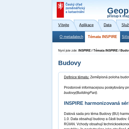
Geop
přístup k ma
Vítejte
Aplikace
Data
Slu
O metadatech
Témata INSPIRE
Síť
Nyní jste zde:
INSPIRE / Témata INSPIRE / Budo
Budovy
Definice tématu:
Zeměpisná poloha budov 
Prostorové informacejsou poskytovány pro
budovy(BuildingPart).
INSPIRE harmonizovaná sér
Datová sada pro téma Budovy (BU) harmo
1.0. Data obsahují budovy a části budov. 
RÚIAN. Vchody obsahují technickoekonomi