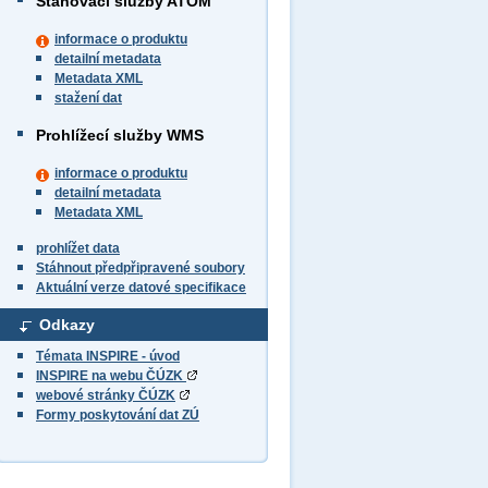
Stahovací služby ATOM
informace o produktu
detailní metadata
Metadata XML
stažení dat
Prohlížecí služby WMS
informace o produktu
detailní metadata
Metadata XML
prohlížet data
Stáhnout předpřipravené soubory
Aktuální verze datové specifikace
Odkazy
Témata INSPIRE - úvod
INSPIRE na webu ČÚZK
webové stránky ČÚZK
Formy poskytování dat ZÚ