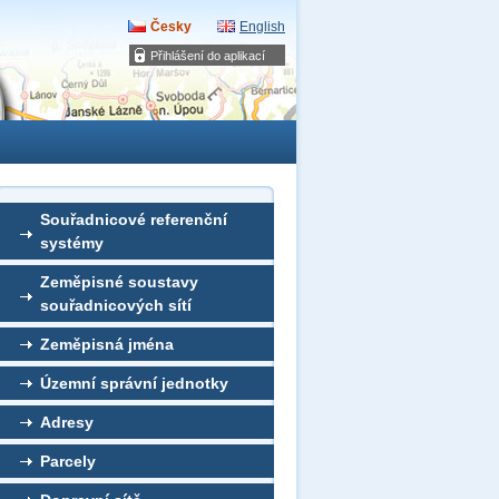
Česky
English
Přihlášení do aplikací
Souřadnicové referenční
systémy
Zeměpisné soustavy
souřadnicových sítí
Zeměpisná jména
Územní správní jednotky
Adresy
Parcely