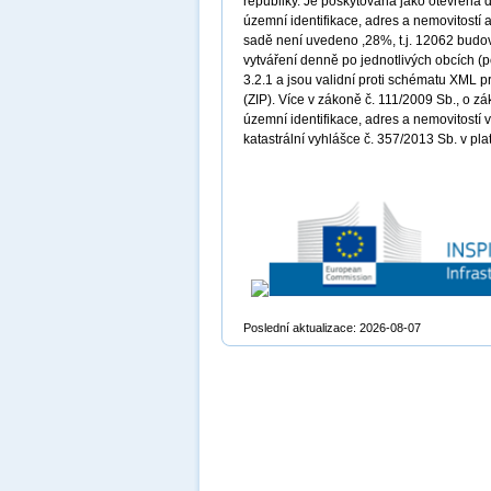
republiky. Je poskytována jako otevřená 
územní identifikace, adres a nemovitostí 
sadě není uvedeno ,28%, t.j. 12062 budov 
vytváření denně po jednotlivých obcích (
3.2.1 a jsou validní proti schématu XML 
(ZIP). Více v zákoně č. 111/2009 Sb., o zá
územní identifikace, adres a nemovitostí 
katastrální vyhlášce č. 357/2013 Sb. v pl
Poslední aktualizace: 2026-08-07