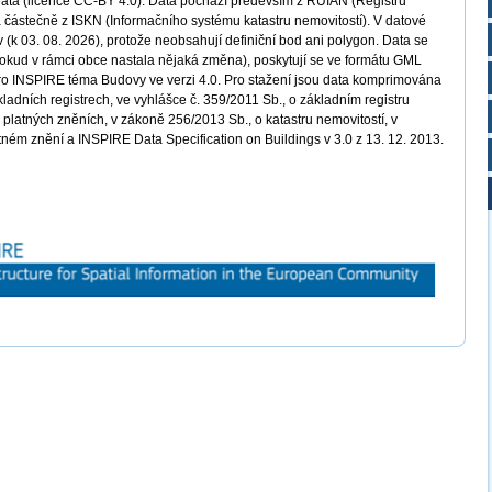
data (licence CC-BY 4.0). Data pochází především z RÚIAN (Registru
a částečně z ISKN (Informačního systému katastru nemovitostí). V datové
(k 03. 08. 2026), protože neobsahují definiční bod ani polygon. Data se
pokud v rámci obce nastala nějaká změna), poskytují se ve formátu GML
pro INSPIRE téma Budovy ve verzi 4.0. Pro stažení jsou data komprimována
kladních registrech, ve vyhlášce č. 359/2011 Sb., o základním registru
v platných zněních, v zákoně 256/2013 Sb., o katastru nemovitostí, v
atném znění a INSPIRE Data Specification on Buildings v 3.0 z 13. 12. 2013.