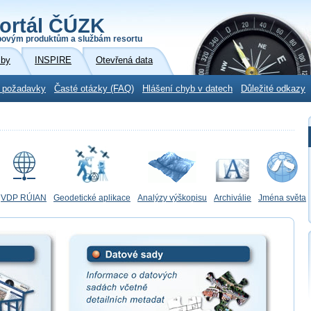
ortál ČÚZK
povým produktům a službám resortu
žby
INSPIRE
Otevřená data
 požadavky
Časté otázky (FAQ)
Hlášení chyb v datech
Důležité odkazy
VDP RÚIAN
Geodetické aplikace
Analýzy výškopisu
Archiválie
Jména světa