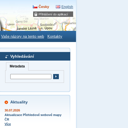
Česky
English
Přihlášení do aplikací
Vaše názory na tento web
Kontakty
Vyhledávání
Metadata
Aktuality
30.07.2026
Aktualizace Přehledové webové mapy
ČR
Více