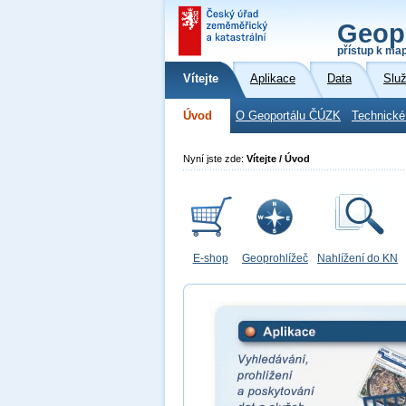
Geop
přístup k ma
Vítejte
Aplikace
Data
Slu
Úvod
O Geoportálu ČÚZK
Technické
Nyní jste zde:
Vítejte / Úvod
E-shop
Geoprohlížeč
Nahlížení do KN