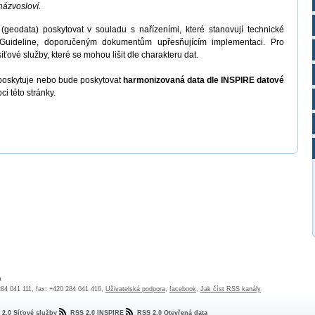
názvosloví.
(geodata) poskytovat v souladu s nařízeními, které stanovují technické
Guideline, doporučeným dokumentům upřesňujícím implementaci. Pro
ťové služby, které se mohou lišit dle charakteru dat.
poskytuje nebo bude poskytovat
harmonizovaná data dle INSPIRE datové
i této stránky.
a
 284 041 111, fax: +420 284 041 416,
Uživatelská podpora
,
facebook
,
Jak číst RSS kanály
 2.0 Síťové služby
RSS 2.0 INSPIRE
RSS 2.0 Otevřená data