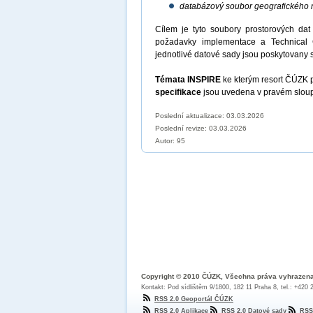
databázový soubor geografického 
Cílem je tyto soubory prostorových dat 
požadavky implementace a Technical 
jednotlivé datové sady jsou poskytovany sí
Témata INSPIRE
ke kterým resort ČÚZK 
specifikace
jsou uvedena v pravém sloupc
Poslední aktualizace: 03.03.2026
Poslední revize:
03.03.2026
Autor: 95
Copyright © 2010 ČÚZK, Všechna práva vyhrazen
Kontakt: Pod sídlištěm 9/1800, 182 11 Praha 8, tel.: +420
RSS 2.0 Geoportál ČÚZK
RSS 2.0 Aplikace
RSS 2.0 Datové sady
RSS