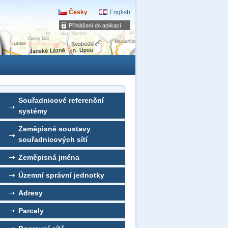
Česky
English
Přihlášení do aplikací
Souřadnicové referenční
systémy
Zeměpisné soustavy
souřadnicových sítí
Zeměpisná jména
Územní správní jednotky
Adresy
Parcely