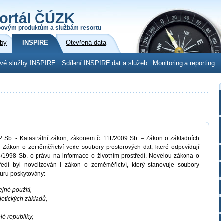
ortál ČÚZK
povým produktům a službám resortu
žby
INSPIRE
Otevřená data
ové služby INSPIRE
Sdílení INSPIRE dat a služeb
Monitoring a reporting
Sb. - Katastrální zákon, zákonem č. 111/2009 Sb. – Zákon o základních
 Zákon o zeměměřictví vede soubory prostorových dat, které odpovídají
/1998 Sb. o právu na informace o životním prostředí. Novelou zákona o
ředí byl novelizován i zákon o zeměměřictví, který stanovuje soubory
kturu poskytovány:
ejné použití,
detických základů,
lé republiky,