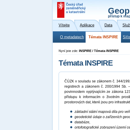
Geop
přístup k ma
Vítejte
Aplikace
Data
Slu
O metadatech
Témata INSPIRE
Síť
Nyní jste zde:
INSPIRE / Témata INSPIRE
Témata INSPIRE
ČÚZK v souladu se zákonem č. 344/1992 
registrech a zákonem č. 200/1994 Sb. –
povinnostem vyplývajícím ze zákona 123
přístupu k informacím o životním prost
prostorových dat, které jsou pro infrastru
základní státní mapová díla pro veř
geodetické údaje o zařízeních geo
databáze,
ortofotografické zobrazení území ce