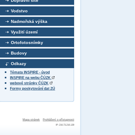
Dopravní sítě
Vodstvo
Nadmořská výška
Využití území
Ortofotosnímky
Budovy
Odkazy
Témata INSPIRE - úvod
INSPIRE na webu ČÚZK
webové stránky ČÚZK
Formy poskytování dat ZÚ
Mapa stránek
Prohlášení o přístupnosti
IP: 216.73.216.139