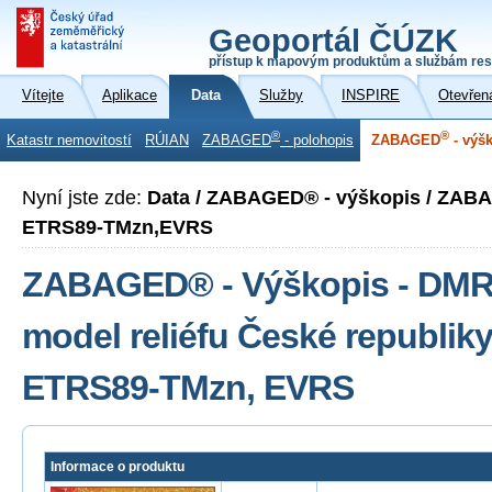
Geoportál ČÚZK
přístup k mapovým produktům a službám res
Vítejte
Aplikace
Data
Služby
INSPIRE
Otevřen
®
®
Katastr nemovitostí
RÚIAN
ZABAGED
- polohopis
ZABAGED
- výš
Nyní jste zde:
Data / ZABAGED® - výškopis / ZAB
ETRS89-TMzn,EVRS
ZABAGED® - Výškopis - DMR 5
model reliéfu České republiky
ETRS89-TMzn, EVRS
Informace o produktu