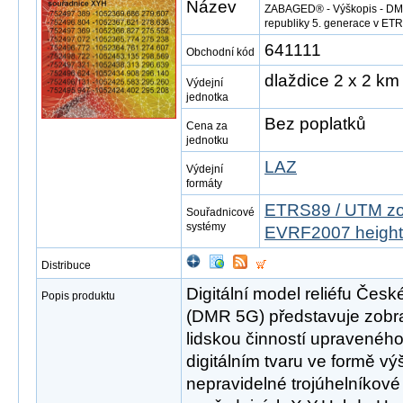
Název
ZABAGED® - Výškopis - DMR 
republiky 5. generace v E
641111
Obchodní kód
dlaždice 2 x 2 km
Výdejní
jednotka
Bez poplatků
Cena za
jednotku
LAZ
Výdejní
formáty
ETRS89 / UTM zo
Souřadnicové
systémy
EVRF2007 height
Distribuce
Digitální model reliéfu Česk
Popis produktu
(DMR 5G) představuje zobr
lidskou činností upravené
digitálním tvaru ve formě vý
nepravidelné trojúhelníkové 