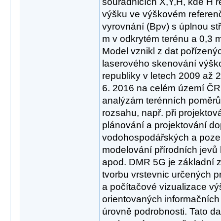
souřadnicích X,Y,H, kde H 
výšku ve výškovém referen
vyrovnání (Bpv) s úplnou st
m v odkrytém terénu a 0,3 
Model vznikl z dat pořízen
laserového skenování výšk
republiky v letech 2009 až 
6. 2016 na celém území ČR
analýzám terénních poměrů 
rozsahu, např. při projekto
plánování a projektování do
vodohospodářských a poze
modelování přírodních jevů 
apod. DMR 5G je základní z
tvorbu vrstevnic určených 
a počítačové vizualizace v
orientovaných informačníc
úrovně podrobnosti. Tato da