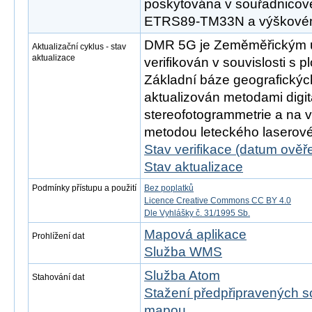
poskytována v souřadnicov
ETRS89-TM33N a výškové
DMR 5G je Zeměměřickým 
Aktualizační cyklus - stav
aktualizace
verifikován v souvislosti s p
Základní báze geografickýc
aktualizován metodami digit
stereofotogrammetrie a na 
metodou leteckého laserov
Stav verifikace (datum ověře
Stav aktualizace
Podmínky přístupu a použití
Bez poplatků
Licence Creative Commons CC BY 4.0
Dle Vyhlášky č. 31/1995 Sb.
Mapová aplikace
Prohlížení dat
Služba WMS
Služba Atom
Stahování dat
Stažení předpřipravených s
mapou