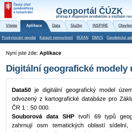
Geoportál ČÚZK
přístup k mapovým produktům a službám res
Vítejte
Aplikace
Data
Služby
INSPIRE
Otevřen
Poskytování geodat
Katastr nemovitostí
RÚIAN
DMVS
Geodetické ap
Nyní jste zde:
Aplikace
Digitální geografické modely
Data50
je digitální geografický model úze
odvozený z kartografické databáze pro Zákl
ČR 1 : 50 000.
Souborová data SHP
tvoří 69 typů geogr
zahrnují osm tematických oblastí sídelní,