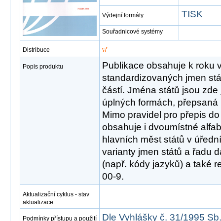
TISK
Výdejní formáty
Souřadnicové systémy
Distribuce
Publikace obsahuje k roku 
Popis produktu
standardizovaných jmen stá
částí. Jména států jsou zde 
úplných formách, přepsaná p
Mimo pravidel pro přepis do 
obsahuje i dvoumístné alfab
hlavních měst států v úředn
varianty jmen států a řadu 
(např. kódy jazyků) a také r
00-9.
Aktualizační cyklus - stav
aktualizace
Dle Vyhlášky č. 31/1995 Sb
Podmínky přístupu a použití