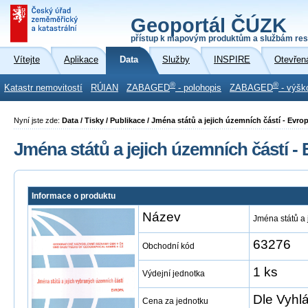
Geoportál ČÚZK
přístup k mapovým produktům a službám res
Vítejte
Aplikace
Data
Služby
INSPIRE
Otevřen
®
®
Katastr nemovitostí
RÚIAN
ZABAGED
- polohopis
ZABAGED
- výšk
Nyní jste zde:
Data / Tisky / Publikace / Jména států a jejich územních částí - Evro
Jména států a jejich územních částí -
Informace o produktu
Název
Jména států a 
63276
Obchodní kód
1 ks
Výdejní jednotka
Dle Vyhl
Cena za jednotku