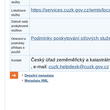
služby
https://services.cuzk.gov.cz/wmts/l
Lokalizace
služby
Datové sady
poskytované
službou
Podmínky poskytování síťových slu
Omezení a
podmínky
přístupu a
použití
Český úřad zeměměřický a katastrální
Kontakt
, e-mail:
cuzk.helpdesk@cuzk.gov.cz
Detailní metadata
Metadata XML