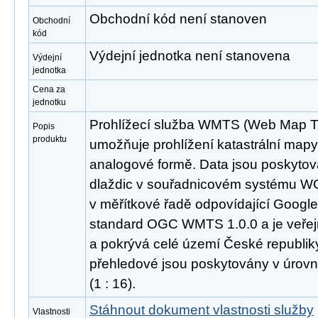
Obchodní kód není stanoven
Obchodní
kód
Výdejní jednotka není stanovena
Výdejní
jednotka
Cena za
jednotku
Prohlížecí služba WMTS (Web Map Til
Popis
produktu
umožňuje prohlížení katastrální mapy j
analogové formě. Data jsou poskyt
dlaždic v souřadnicovém systému W
v měřítkové řadě odpovídající Googl
standard OGC WMTS 1.0.0 a je veřej
a pokrývá celé území České republik
přehledové jsou poskytovány v úrovní
(1 : 16).
Stáhnout dokument vlastnosti služby
Vlastnosti