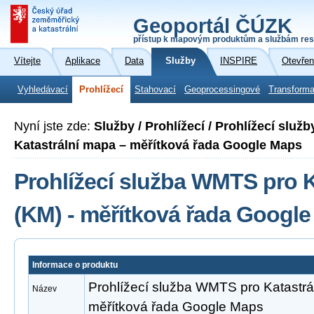
Geoportál ČÚZK
přístup k mapovým produktům a službám res
Vítejte
Aplikace
Data
Služby
INSPIRE
Otevřen
Vyhledávací
Prohlížecí
Stahovací
Geoprocessingové
Transforma
Nyní jste zde:
Služby / Prohlížecí / Prohlížecí slu
Katastrální mapa – měřítková řada Google Maps
Prohlížecí služba WMTS pro 
(KM) - měřítková řada Googl
Informace o produktu
Prohlížecí služba WMTS pro Katastrá
Název
měřítková řada Google Maps