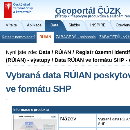
Geoportál ČÚZK
přístup k mapovým produktům a službám res
Vítejte
Aplikace
Data
Služby
INSPIRE
Otevřen
®
®
Katastr nemovitostí
RÚIAN
ZABAGED
- polohopis
ZABAGED
- výš
Nyní jste zde:
Data / RÚIAN / Registr územní identi
(RÚIAN) - výstupy / Data RÚIAN ve formátu SHP -
Vybraná data RÚIAN poskyto
ve formátu SHP
Informace o produktu
Název
Vybraná data RÚIAN
SHP