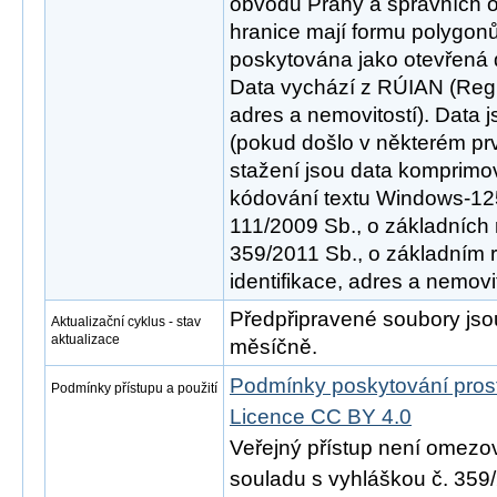
obvodů Prahy a správních 
hranice mají formu polygon
poskytována jako otevřená 
Data vychází z RÚIAN (Regis
adres a nemovitostí). Data 
(pokud došlo v některém pr
stažení jsou data komprim
kódování textu Windows-125
111/2009 Sb., o základních 
359/2011 Sb., o základním 
identifikace, adres a nemovit
Předpřipravené soubory js
Aktualizační cyklus - stav
aktualizace
měsíčně.
Podmínky poskytování pros
Podmínky přístupu a použití
Licence CC BY 4.0
Veřejný přístup není omezo
souladu s vyhláškou č. 359/