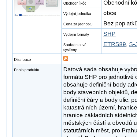
Obchodní kó
Obchodní kód
obce
Výdejní jednotka
Bez poplatk
Cena za jednotku
SHP
Výdejní formáty
ETRS89
,
S-
Souřadnicové
systémy
Distribuce
Datová sada obsahuje vybr
Popis produktu
formátu SHP pro jednotlivé
obsahuje definiční body adre
body stavebních objektů, de
definiční čáry a body ulic, 
katastrálních území, hranic
hranice základních sídelníc
městských částí a obvodů 
statutárních měst, pro Pra