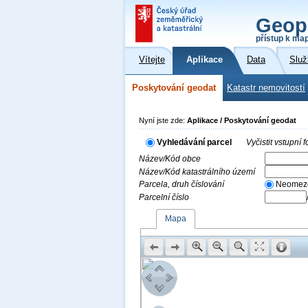
Geop
přístup k ma
Vítejte
Aplikace
Data
Služ
Poskytování geodat
Katastr nemovitostí
Nyní jste zde:
Aplikace / Poskytování geodat
Vyhledávání parcel
Vyčistit vstupní
Název/Kód obce
Název/Kód katastrálního území
Parcela, druh číslování
Neomez
Parcelní číslo
Mapa