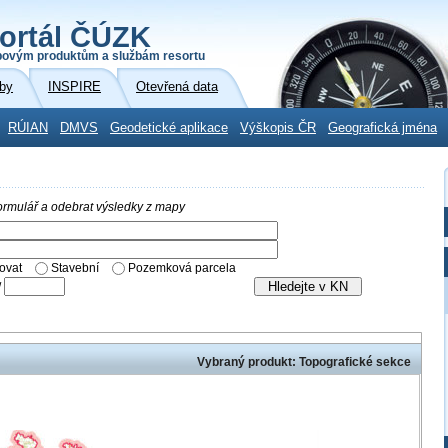
ortál ČÚZK
povým produktům a službám resortu
by
INSPIRE
Otevřená data
RÚIAN
DMVS
Geodetické aplikace
Výškopis ČR
Geografická jména
 formulář a odebrat výsledky z mapy
ovat
Stavební
Pozemková parcela
/
Vybraný produkt: Topografické sekce