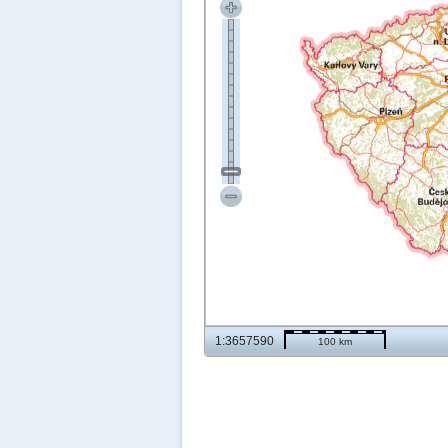
1:3657590
100 km