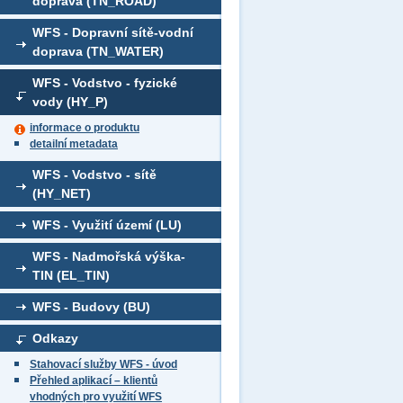
doprava (TN_ROAD)
WFS - Dopravní sítě-vodní
doprava (TN_WATER)
WFS - Vodstvo - fyzické
vody (HY_P)
informace o produktu
detailní metadata
WFS - Vodstvo - sítě
(HY_NET)
WFS - Využití území (LU)
WFS - Nadmořská výška-
TIN (EL_TIN)
WFS - Budovy (BU)
Odkazy
Stahovací služby WFS - úvod
Přehled aplikací – klientů
vhodných pro využití WFS