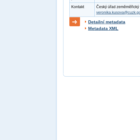
Kontakt
Český úřad zeměměřický a 
veronika.kusova@cuzk.go
Detailní metadata
Metadata XML