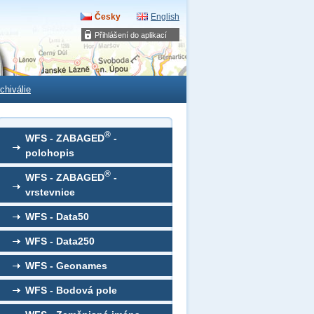
Česky
English
Přihlášení do aplikací
chiválie
®
WFS - ZABAGED
-
polohopis
®
WFS - ZABAGED
-
vrstevnice
WFS - Data50
WFS - Data250
WFS - Geonames
WFS - Bodová pole