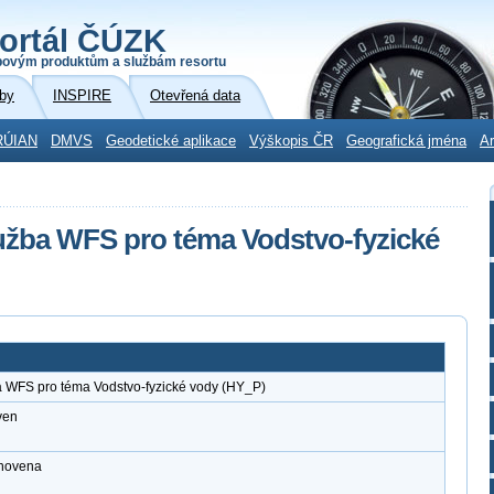
ortál ČÚZK
povým produktům a službám resortu
by
INSPIRE
Otevřená data
RÚIAN
DMVS
Geodetické aplikace
Výškopis ČR
Geografická jména
Ar
užba WFS pro téma Vodstvo-fyzické
a WFS pro téma Vodstvo-fyzické vody (HY_P)
ven
anovena