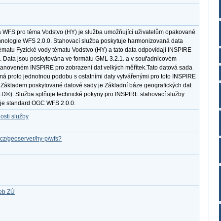
 WFS pro téma Vodstvo (HY) je služba umožňující uživatelům opakované
hnologie WFS 2.0.0. Stahovací služba poskytuje harmonizovaná data
matu Fyzické vody tématu Vodstvo (HY) a tato data odpovídají INSPIRE
0. Data jsou poskytována ve formátu GML 3.2.1. a v souřadnicovém
noveném INSPIRE pro zobrazení dat velkých měřítek.Tato datová sada
má proto jednotnou podobu s ostatními daty vytvářenými pro toto INSPIRE
. Základem poskytované datové sady je Základní báze geografických dat
D®). Služba splňuje technické pokyny pro INSPIRE stahovací služby
uje standard OGC WFS 2.0.0.
osti služby
v.cz/geoserver/hy-p/wfs?
žeb ZÚ