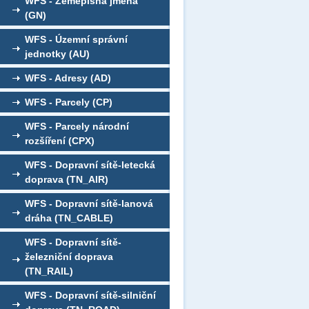
WFS - Zeměpisná jména
(GN)
WFS - Územní správní
jednotky (AU)
WFS - Adresy (AD)
WFS - Parcely (CP)
WFS - Parcely národní
rozšíření (CPX)
WFS - Dopravní sítě-letecká
doprava (TN_AIR)
WFS - Dopravní sítě-lanová
dráha (TN_CABLE)
WFS - Dopravní sítě-
železniční doprava
(TN_RAIL)
WFS - Dopravní sítě-silniční