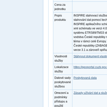
Cena za
jednotku
Popis
INSPIRE stahovací služba
produktu
stahování dat pomocí tec
INSPIRE aplikačního sché
xml schématu ve verzi 4.
systému ETRS89/TM33 sta
vodstva České republiky 
téma v rámci celé Evropy
České republiky (ZABAGE
verze 3.1 a zároveň splň
Vlastnosti
Stáhnout dokument vlastn
služby
Lokalizace
https://geoportal.cuzk.go
služby
Datové sady
Poskytovaná data
poskytované
službou
Omezení a
Zásady užívání dat a slu
podmínky
přístupu a
použití