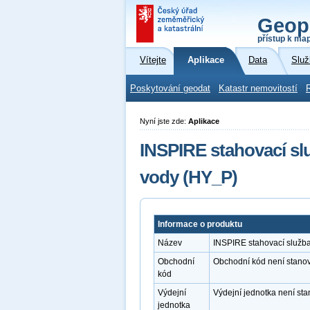
Geop
přístup k ma
Vítejte
Aplikace
Data
Služ
Poskytování geodat
Katastr nemovitostí
Nyní jste zde:
Aplikace
INSPIRE stahovací sl
vody (HY_P)
Informace o produktu
Název
INSPIRE stahovací služb
Obchodní
Obchodní kód není stano
kód
Výdejní
Výdejní jednotka není st
jednotka