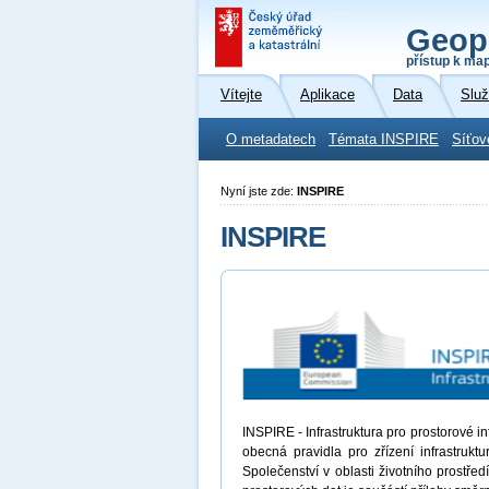
Geop
přístup k ma
Vítejte
Aplikace
Data
Slu
O metadatech
Témata INSPIRE
Síťov
Nyní jste zde:
INSPIRE
INSPIRE
INSPIRE - Infrastruktura pro prostorové 
obecná pravidla pro zřízení infrastrukt
Společenství v oblasti životního prostřed