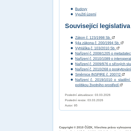
Budovy
Využití území
Související legislativa
Zákon č. 123/1998 Sb.
§4a zákona č. 200/1994 Sb.
Vyhláška č. 103/2010 Sb.
Nařízení č. 2008/1205 o metadate
Nařízení č. 2010/1089 o interopera
Nařízení č. 2009/976 o síťových s
Nařízení č. 2010/268 o poskytován
Směrnice INSPIRE č. 2007/2
Nařízení č. 2019/1010 o sladění 
politikou životního prostředí
Poslední aktualizace: 03.03.2026
Poslední revize:
03.03.2026
Autor: 95
Copyright © 2010 ČÚZK, Všechna práva vyhrazen