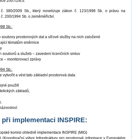
nice 2007/2/ES.
. 380/2009 Sb., který novelizuje zákon č. 123/1998 Sb. o právu na
 č. 200/1994 Sb. o zeměměřictví.
998 Sb.:
ro soubory prostorových dat a síťové služby na nich založené
ající tématům směrnice
by
 souborů a služeb – zavedení licenčních smluv
ace – monitorovací zprávy
994 Sb.:
 vytvořit a vést tato základní prostorová data:
ejné použití
detických základů,
,
názvosloví.
K při implementaci INSPIRE:
vropské komisi ohledně implementace INSPIRE (MIG)
(Koordinační výbor Infrastruktury pro prostorové informace v Evropském