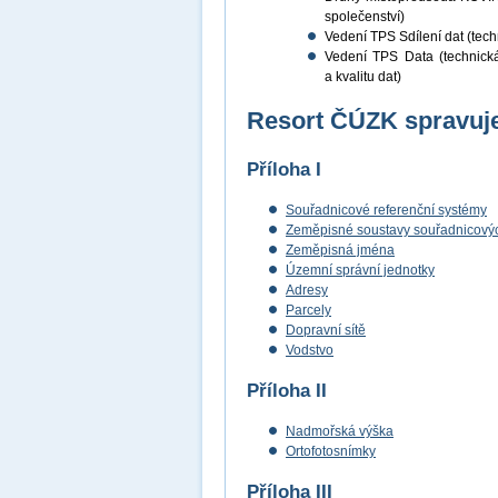
společenství)
Vedení TPS Sdílení dat (techn
Vedení TPS Data (technická 
a kvalitu dat)
Resort ČÚZK spravuje
Příloha I
Souřadnicové referenční systémy
Zeměpisné soustavy souřadnicových
Zeměpisná jména
Územní správní jednotky
Adresy
Parcely
Dopravní sítě
Vodstvo
Příloha II
Nadmořská výška
Ortofotosnímky
Příloha III