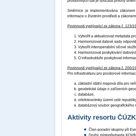
prostorových dat je součástí přílohy směr
Směrnice je implementována zákonem č
informace o životním prostředí a zákonem
Povinnosti vyplývající ze zákona č. 123/1
Vytvořit a aktualizovat metadata p
Harmonizovat datové sady odpovíd
Vytvořit interoperabilní síťové služ
Harmonizovat poskytování datových
O infrastruktuře poskytovat inform
Povinnosti vyplývající ze zákona č. 200/1
Pro infrastrukturu pro prostorové informace
základní státní mapová díla pro veř
geodetické údaje o zařízeních geo
databáze,
ortofotosnímky území celé republiky
databázový soubor geografického 
Aktivity resortu ČÚZ
Člen poradní skupiny při E
Druhý místopředseda KOVIN 