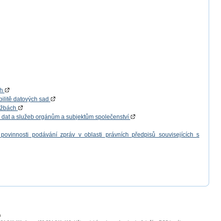
ch
bilitě datových sad
lužbách
í dat a služeb orgánům a subjektům společenství
povinnosti podávání zpráv v oblasti právních předpisů souvisejících s
a