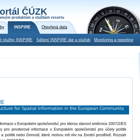
ortál ČÚZK
povým produktům a službám resortu
žby
INSPIRE
Otevřená data
é služby INSPIRE
Sdílení INSPIRE dat a služeb
Monitoring a reporting
informace v Evropském společenství, pro kterou stanoví směrnice 2007/2/ES
ury pro prostorové informace v Evropském společenství pro účely politik
í a politik nebo činností, které mohou mít vliv na životní prostředí. Rozsah