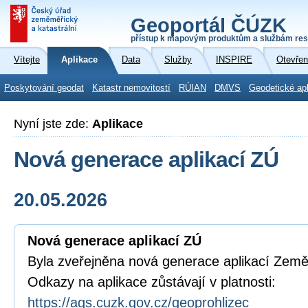
Geoportál ČÚZK
přístup k mapovým produktům a službám res
Vítejte
Aplikace
Data
Služby
INSPIRE
Otevřen
Poskytování geodat
Katastr nemovitostí
RÚIAN
DMVS
Geodetické ap
Nyní jste zde:
Aplikace
Nová generace aplikací ZÚ
20.05.2026
Nová generace aplikací ZÚ
Byla zveřejněna nová generace aplikací Zem
Odkazy na aplikace zůstávají v platnosti:
https://ags.cuzk.gov.cz/geoprohlizec