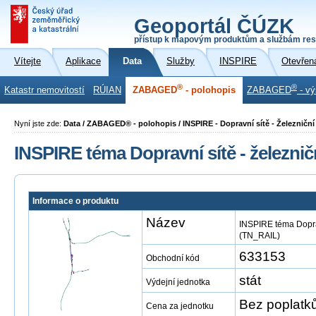
Geoportál ČÚZK
přístup k mapovým produktům a službám res
Vítejte
Aplikace
Data
Služby
INSPIRE
Otevřen
®
®
Katastr nemovitostí
RÚIAN
ZABAGED
- polohopis
ZABAGED
- vý
Nyní jste zde:
Data / ZABAGED® - polohopis / INSPIRE - Dopravní sítě - Železničn
INSPIRE téma Dopravní sítě - železni
Informace o produktu
Název
INSPIRE téma Doprav
(TN_RAIL)
633153
Obchodní kód
stát
Výdejní jednotka
Bez poplatk
Cena za jednotku