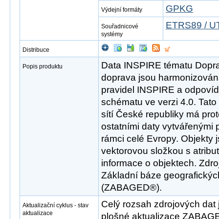
GPKG
Výdejní formáty
ETRS89 / U
Souřadnicové
systémy
Distribuce
Data INSPIRE tématu Dopravn
Popis produktu
doprava jsou harmonizován
pravidel INSPIRE a odpovíd
schématu ve verzi 4.0. Tat
sítí České republiky má pro
ostatními daty vytvářenými 
rámci celé Evropy. Objekty 
vektorovou složkou s atribut
informace o objektech. Zdr
Základní báze geografickýc
(ZABAGED®).
Celý rozsah zdrojových dat 
Aktualizační cyklus - stav
aktualizace
plošné aktualizace ZABAGE