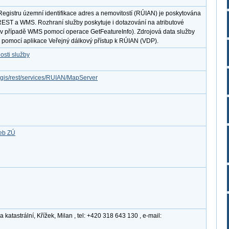
egistru územní identifikace adres a nemovitostí (RÚIAN) je poskytována
 REST a WMS. Rozhraní služby poskytuje i dotazování na atributové
v případě WMS pomocí operace GetFeatureInfo). Zdrojová data služby
 pomocí aplikace Veřejný dálkový přístup k RÚIAN (VDP).
osti služby
rcgis/rest/services/RUIAN/MapServer
žeb ZÚ
atastrální, Křížek, Milan , tel: +420 318 643 130 , e-mail: