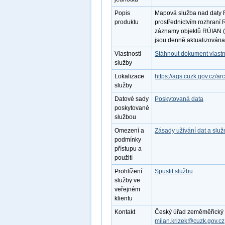
Popis
Mapová služba nad daty R
produktu
prostřednictvím rozhraní
záznamy objektů RÚIAN (
jsou denně aktualizována
Vlastnosti
Stáhnout dokument vlastn
služby
Lokalizace
https://ags.cuzk.gov.cz/a
služby
Datové sady
Poskytovaná data
poskytované
službou
Omezení a
Zásady užívání dat a slu
podmínky
přístupu a
použití
Prohlížení
Spustit službu
služby ve
veřejném
klientu
Kontakt
Český úřad zeměměřický a k
milan.krizek@cuzk.gov.cz