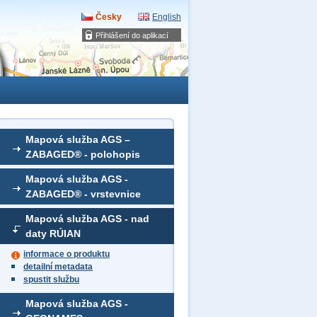
Česky
English
Přihlášení do aplikací
Mapová služba AGS –
ZABAGED® - polohopis
Mapová služba AGS -
ZABAGED® - vrstevnice
Mapová služba AGS - nad
daty RÚIAN
informace o produktu
detailní metadata
spustit službu
Mapová služba AGS -