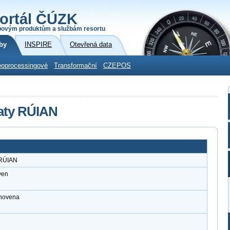
ortál ČÚZK
povým produktům a službám resortu
by
INSPIRE
Otevřená data
oprocessingové
Transformační
CZEPOS
aty RÚIAN
 RÚIAN
ven
anovena