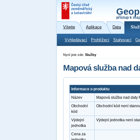
Geop
přístup k ma
Vítejte
Aplikace
Data
Služ
Vyhledávací
Prohlížecí
Stahovací
Ge
Nyní jste zde:
Služby
Mapová služba nad d
Informace o produktu
Název
Mapová služba nad daty
Obchodní
Obchodní kód není stano
kód
Výdejní
Výdejní jednotka není st
jednotka
Cena za
jednotku