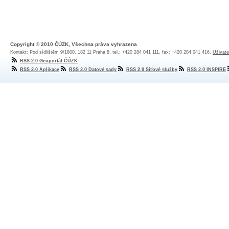
Copyright © 2010 ČÚZK, Všechna práva vyhrazena
Kontakt: Pod sídlištěm 9/1800, 182 11 Praha 8, tel.: +420 284 041 111, fax: +420 284 041 416,
Uživate
RSS 2.0 Geoportál ČÚZK
RSS 2.0 Aplikace
RSS 2.0 Datové sady
RSS 2.0 Síťové služby
RSS 2.0 INSPIRE