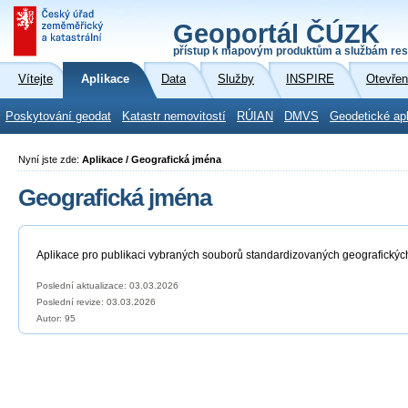
Geoportál ČÚZK
přístup k mapovým produktům a službám res
Vítejte
Aplikace
Data
Služby
INSPIRE
Otevřen
Poskytování geodat
Katastr nemovitostí
RÚIAN
DMVS
Geodetické ap
Nyní jste zde:
Aplikace / Geografická jména
Geografická jména
Aplikace pro publikaci vybraných souborů standardizovaných geografickýc
Poslední aktualizace: 03.03.2026
Poslední revize:
03.03.2026
Autor: 95