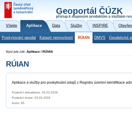
Geoportál ČÚZK
přístup k mapovým produktům a službám res
Vítejte
Aplikace
Data
Služby
INSPIRE
Otevřen
Poskytování geodat
Katastr nemovitostí
RÚIAN
DMVS
Geodetické a
Nyní jste zde:
Aplikace / RÚIAN
RÚIAN
Aplikace a služby pro poskytování údajů z Registru územní identifikace adr
Poslední aktualizace: 03.03.2026
Poslední revize:
03.03.2026
Autor: 95