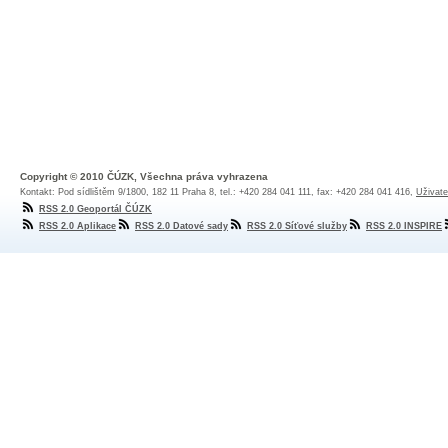
Copyright © 2010 ČÚZK, Všechna práva vyhrazena
Kontakt: Pod sídlištěm 9/1800, 182 11 Praha 8, tel.: +420 284 041 111, fax: +420 284 041 416,
Uživate
RSS 2.0 Geoportál ČÚZK
RSS 2.0 Aplikace
RSS 2.0 Datové sady
RSS 2.0 Síťové služby
RSS 2.0 INSPIRE