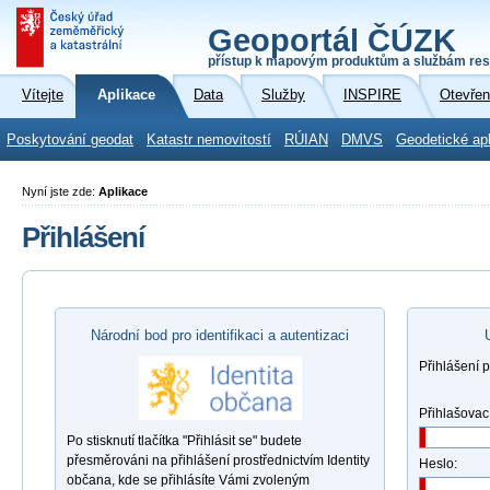
Geoportál ČÚZK
přístup k mapovým produktům a službám res
Vítejte
Aplikace
Data
Služby
INSPIRE
Otevřen
Poskytování geodat
Katastr nemovitostí
RÚIAN
DMVS
Geodetické ap
Nyní jste zde:
Aplikace
Přihlášení
Národní bod pro identifikaci a autentizaci
Přihlášení 
Přihlašovac
Po stisknutí tlačítka "Přihlásit se" budete
přesměrováni na přihlášení prostřednictvím Identity
Heslo:
občana, kde se přihlásíte Vámi zvoleným