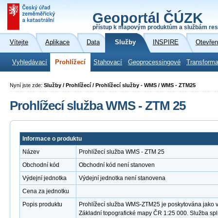
Geoportál ČÚZK
přístup k mapovým produktům a službám res
Vítejte
Aplikace
Data
Služby
INSPIRE
Otevřen
Vyhledávací
Prohlížecí
Stahovací
Geoprocessingové
Transforma
Nyní jste zde:
Služby / Prohlížecí / Prohlížecí služby - WMS / WMS - ZTM25
Prohlížecí služba WMS - ZTM 25
Informace o produktu
Název
Prohlížecí služba WMS - ZTM 25
Obchodní kód
Obchodní kód není stanoven
Výdejní jednotka
Výdejní jednotka není stanovena
Cena za jednotku
Popis produktu
Prohlížecí služba WMS-ZTM25 je poskytována jako ve
Základní topografické mapy ČR 1:25 000. Služba sp