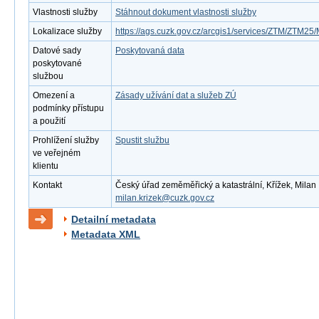
Vlastnosti služby
Stáhnout dokument vlastnosti služby
Lokalizace služby
https://ags.cuzk.gov.cz/arcgis1/services/ZTM/ZTM
Datové sady
Poskytovaná data
poskytované
službou
Omezení a
Zásady užívání dat a služeb ZÚ
podmínky přístupu
a použití
Prohlížení služby
Spustit službu
ve veřejném
klientu
Kontakt
Český úřad zeměměřický a katastrální, Křížek, Milan ,
milan.krizek@cuzk.gov.cz
Detailní metadata
Metadata XML