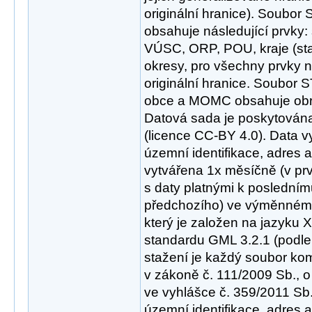
originální hranice). Soubor
obsahuje následující prvky: 
VÚSC, ORP, POU, kraje (sta
okresy, pro všechny prvky n
originální hranice. Soubo
obce a MOMC obsahuje obrá
Datová sada je poskytována
(licence CC-BY 4.0). Data 
územní identifikace, adres a
vytvářena 1x měsíčně (v pr
s daty platnými k poslední
předchozího) ve výměnném
který je založen na jazyku
standardu GML 3.2.1 (podle
stažení je každý soubor ko
v zákoně č. 111/2009 Sb., o
ve vyhlášce č. 359/2011 Sb.
územní identifikace, adres a