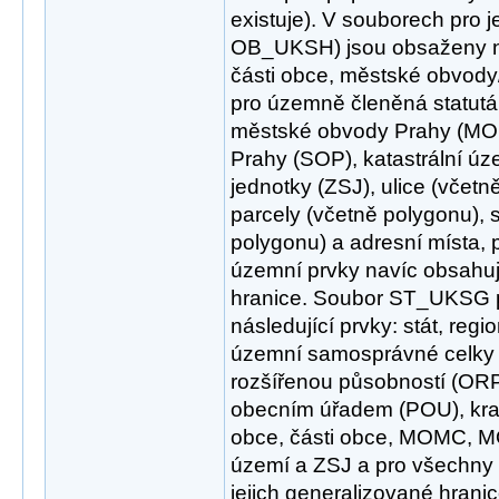
existuje). V souborech pro 
OB_UKSH) jsou obsaženy ná
části obce, městské obvod
pro územně členěná statutá
městské obvody Prahy (MOP
Prahy (SOP), katastrální úze
jednotky (ZSJ), ulice (včetně
parcely (včetně polygonu), 
polygonu) a adresní místa,
územní prvky navíc obsahuje 
hranice. Soubor ST_UKSG p
následující prvky: stát, regi
územní samosprávné celky
rozšířenou působností (OR
obecním úřadem (POU), kraj
obce, části obce, MOMC, MO
území a ZSJ a pro všechny 
jejich generalizované hranic