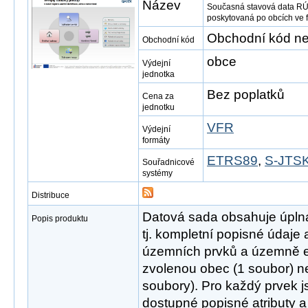
Název
Současná stavová data RÚ
poskytovaná po obcích ve
Obchodní kód ne
Obchodní kód
obce
Výdejní
jednotka
Bez poplatků
Cena za
jednotku
VFR
Výdejní
formáty
ETRS89
,
S-JTSK
Souřadnicové
systémy
Distribuce
Datová sada obsahuje úpln
Popis produktu
tj. kompletní popisné údaje
územních prvků a územně e
zvolenou obec (1 soubor) ne
soubory). Pro každý prvek 
dostupné popisné atributy a