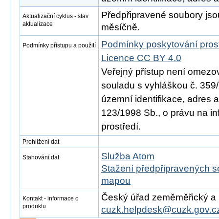
Předpřipravené soubory js
Aktualizační cyklus - stav
aktualizace
měsíčně.
Podmínky poskytování pros
Podmínky přístupu a použití
Licence CC BY 4.0
Veřejný přístup není omezo
souladu s vyhláškou č. 359/
územní identifikace, adres 
123/1998 Sb., o právu na in
prostředí.
Prohlížení dat
Služba Atom
Stahování dat
Stažení předpřipravených s
mapou
Český úřad zeměměřický a ka
Kontakt - informace o
produktu
cuzk.helpdesk@cuzk.gov.c