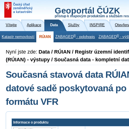
Geoportál ČÚZK
přístup k mapovým produktům a službám res
Vítejte
Aplikace
Data
Služby
INSPIRE
Otevřen
®
®
Katastr nemovitostí
RÚIAN
ZABAGED
- polohopis
ZABAGED
- výš
Nyní jste zde:
Data / RÚIAN / Registr územní identi
(RÚIAN) - výstupy / Současná data - kompletní dato
Současná stavová data RÚIA
datové sadě poskytovaná po 
formátu VFR
Informace o produktu