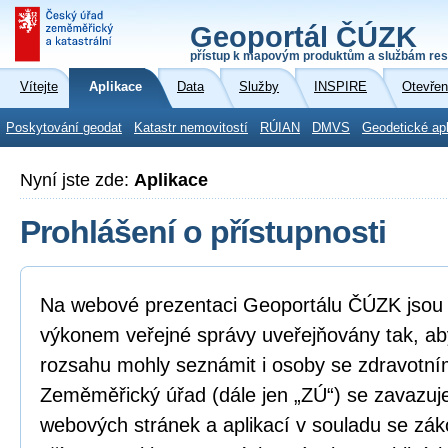
Geoportál ČÚZK
přístup k mapovým produktům a službám res
Vítejte
Aplikace
Data
Služby
INSPIRE
Otevřen
Poskytování geodat
Katastr nemovitostí
RÚIAN
DMVS
Geodetické ap
Nyní jste zde:
Aplikace
Prohlášení o přístupnosti
Na webové prezentaci Geoportálu ČÚZK jsou i
výkonem veřejné správy uveřejňovány tak, ab
rozsahu mohly seznámit i osoby se zdravotní
Zeměměřický úřad (dále jen „ZÚ“) se zavazuje
webových stránek a aplikací v souladu se zá