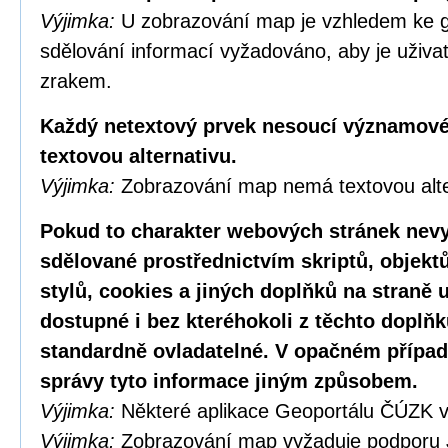
Výjimka:
U zobrazování map je vzhledem ke g
sdělování informací vyžadováno, aby je uživa
zrakem.
Každý netextový prvek nesoucí významové
textovou alternativu.
Výjimka:
Zobrazování map nemá textovou alte
Pokud to charakter webových stránek nevy
sdělované prostřednictvím skriptů, objekt
stylů, cookies a jiných doplňků na straně u
dostupné i bez kteréhokoli z těchto doplňk
standardně ovladatelné. V opačném případ
správy tyto informace jiným způsobem.
Výjimka:
Některé aplikace Geoportálu ČÚZK v
Výjimka:
Zobrazování map vyžaduje podporu 