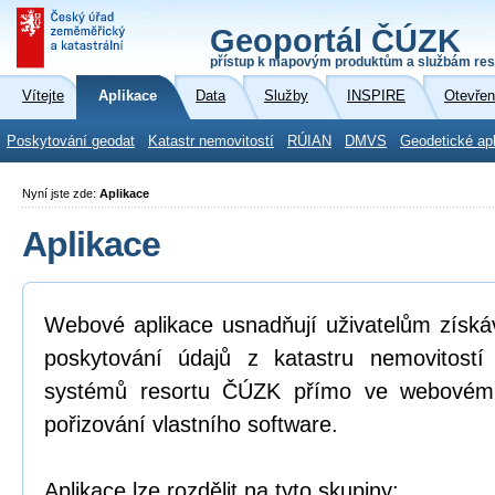
Geoportál ČÚZK
přístup k mapovým produktům a službám res
Vítejte
Aplikace
Data
Služby
INSPIRE
Otevřen
Poskytování geodat
Katastr nemovitostí
RÚIAN
DMVS
Geodetické ap
Nyní jste zde:
Aplikace
Aplikace
Webové aplikace usnadňují uživatelům získá
poskytování údajů z katastru nemovitostí
systémů resortu ČÚZK přímo ve webovém p
pořizování vlastního software.
Aplikace lze rozdělit na tyto skupiny: