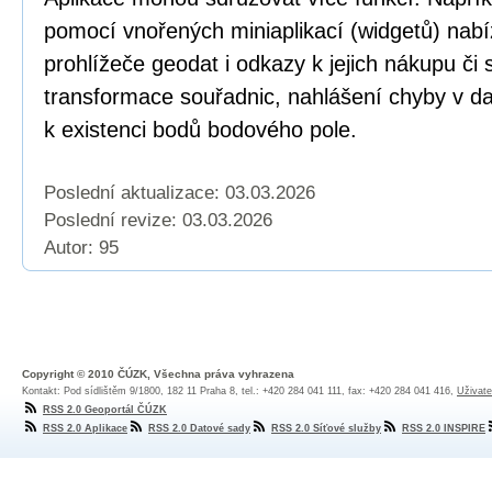
pomocí vnořených miniaplikací (widgetů) nabí
prohlížeče geodat i odkazy k jejich nákupu či
transformace souřadnic, nahlášení chyby v dat
k existenci bodů bodového pole.
Poslední aktualizace: 03.03.2026
Poslední revize:
03.03.2026
Autor: 95
Copyright © 2010 ČÚZK, Všechna práva vyhrazena
Kontakt: Pod sídlištěm 9/1800, 182 11 Praha 8, tel.: +420 284 041 111, fax: +420 284 041 416,
Uživate
RSS 2.0 Geoportál ČÚZK
RSS 2.0 Aplikace
RSS 2.0 Datové sady
RSS 2.0 Síťové služby
RSS 2.0 INSPIRE