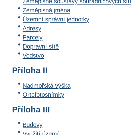
Zeměpisné soustavy souřadnicových sítí
Zeměpisná jména
Územní správní jednotky
Adresy
Parcely
Dopravní sítě
Vodstvo
Příloha II
Nadmořská výška
Ortofotosnímky
Příloha III
Budovy
Využití území