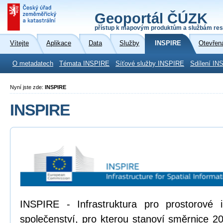
Geoportál ČÚZK
přístup k mapovým produktům a službám res
Vítejte
Aplikace
Data
Služby
INSPIRE
Otevřen
O metadatech
Témata INSPIRE
Síťové služby INSPIRE
Sdílení IN
Nyní jste zde:
INSPIRE
INSPIRE
INSPIRE - Infrastruktura pro prostorové
společenství, pro kterou stanoví směrnice 2