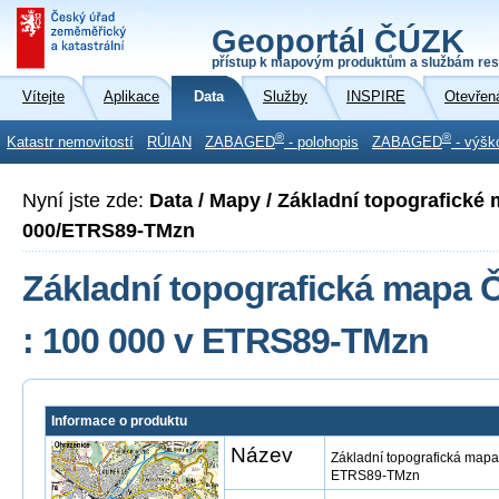
Geoportál ČÚZK
přístup k mapovým produktům a službám res
Vítejte
Aplikace
Data
Služby
INSPIRE
Otevřen
®
®
Katastr nemovitostí
RÚIAN
ZABAGED
- polohopis
ZABAGED
- výšk
Nyní jste zde:
Data / Mapy / Základní topografické
000/ETRS89-TMzn
Základní topografická mapa Č
: 100 000 v ETRS89-TMzn
Informace o produktu
Název
Základní topografická mapa
ETRS89-TMzn