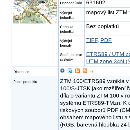
631602
Obchodní kód
mapový list ZTM
Výdejní
jednotka
Bez poplatků
Cena za
jednotku
TIFF
,
PDF
Výdejní
formáty
ETRS89 / UTM zo
Souřadnicové
systémy
UTM zone 34N (N
Distribuce
ZTM 100/ETRS89 vznikla v
Popis produktu
100/S-JTSK jako rozšíření 
díla o variantu ZTM 100 v 
systému ETRS89-TMzn. K di
tiskových souborů PDF (CM
obsahem mapového listu a v
(RGB, barevná hloubka 24 bit