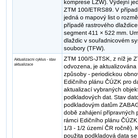
komprese LZW). Výdejní jed
ZTM 100/ETRS89. V případ
jedná o mapový list o rozm
případě rastrového dlaždice
segment 411 × 522 mm. Umís
dlaždic v souřadnicovém sys
soubory (TFW).
ZTM 100/S-JTSK, z níž je
Aktualizacni cyklus - stav
aktualizace
odvozena, je aktualizována
způsoby - periodickou obn
Edičního plánu ČÚZK pro d
aktualizací vybraných objek
podkladových dat. Stav dat
podkladovým datům ZABA
době zahájení přípravných 
rámci Edičního plánu ČÚZK
1/3 - 1/2 území ČR ročně). 
použita podkladová data se 