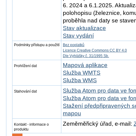
6. 2024 a 6.1.2025. Aktual
polohopisu (železnice, ko
proběhla nad daty se stavem
Stav aktualizace
Stav vydání
Podmínky přístupu a použití
Bez poplatků
Licence Creative Commons CC BY 4.0
Dle Vyhlášky č. 31/1995 Sb.
Mapová aplikace
Prohlížení dat
Služba WMTS
Služba WMS
Služba Atom pro data ve f
Stahování dat
Služba Atom pro data ve fo
Stažení předpřipravených s
mapou
Zeměměřický úřad, e-mail:
Kontakt - informace o
produktu