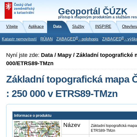
Geoportál ČÚZK
přístup k mapovým produktům a službám res
Vítejte
Aplikace
Data
Služby
INSPIRE
Otevřen
®
®
Katastr nemovitostí
RÚIAN
ZABAGED
- polohopis
ZABAGED
- výšk
Nyní jste zde:
Data / Mapy / Základní topografické
000/ETRS89-TMzn
Základní topografická mapa Č
: 250 000 v ETRS89-TMzn
Informace o produktu
Název
Základní topografická mapa
ETRS89-TMzn