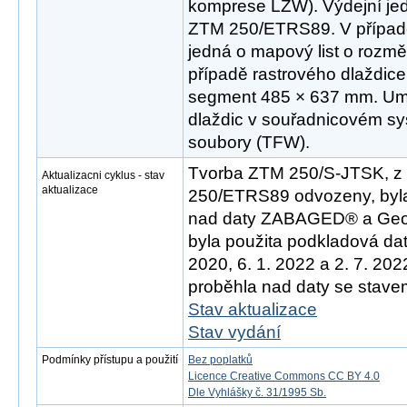
komprese LZW). Výdejní jed
ZTM 250/ETRS89. V případ
jedná o mapový list o rozm
případě rastrového dlaždice
segment 485 × 637 mm. Umís
dlaždic v souřadnicovém sys
soubory (TFW).
Tvorba ZTM 250/S-JTSK, z 
Aktualizacni cyklus - stav
aktualizace
250/ETRS89 odvozeny, byla
nad daty ZABAGED® a Geo
byla použita podkladová dat
2020, 6. 1. 2022 a 2. 7. 20
proběhla nad daty se stavem
Stav aktualizace
Stav vydání
Podmínky přístupu a použití
Bez poplatků
Licence Creative Commons CC BY 4.0
Dle Vyhlášky č. 31/1995 Sb.