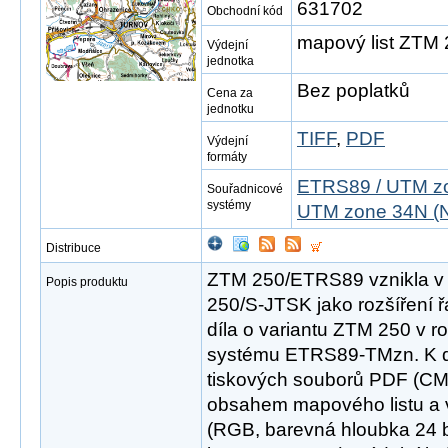
631702
Obchodní kód
mapový list ZTM
Výdejní
jednotka
Bez poplatků
Cena za
jednotku
TIFF
,
PDF
Výdejní
formáty
ETRS89 / UTM zo
Souřadnicové
systémy
UTM zone 34N (N
Distribuce
ZTM 250/ETRS89 vznikla v
Popis produktu
250/S-JTSK jako rozšíření 
díla o variantu ZTM 250 v 
systému ETRS89-TMzn. K di
tiskových souborů PDF (CM
obsahem mapového listu a v
(RGB, barevná hloubka 24 bit