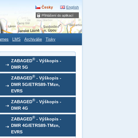
Česky
English
Přihlášení do aplikací
ames
LMS
Archiválie
Tisky
®
ZABAGED
- Výškopis -
DMR 5G
®
ZABAGED
- Výškopis -
DMR 5G/ETRS89-TMzn,
EVRS
®
ZABAGED
- Výškopis -
DMR 4G
®
ZABAGED
- Výškopis -
DMR 4G/ETRS89-TMzn,
EVRS