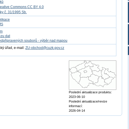
tků
reative Commons CC BY 4.0
ky č. 31/1995 Sb.
likace
MS
om
ezu dat
edpřipravených souborů - výběr nad mapou
ý úřad, e-mail:
ZU-obchod@cuzk.gov.cz
Poslední aktualizace produktu:
2023-06-10
Poslední aktualizace/revize
informací:
2026-04-14