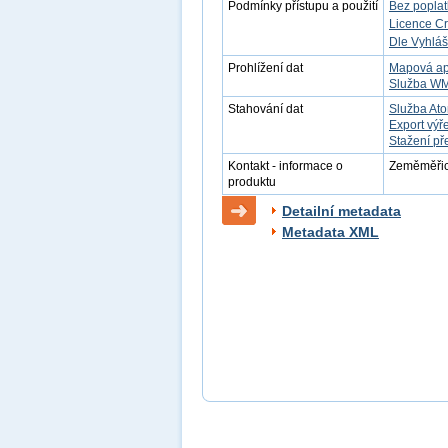
Podmínky přístupu a použití
Bez popla
Licence C
Dle Vyhláš
Prohlížení dat
Mapová ap
Služba W
Stahování dat
Služba At
Export výř
Stažení př
Kontakt - informace o
Zeměměřick
produktu
Detailní metadata
Metadata XML