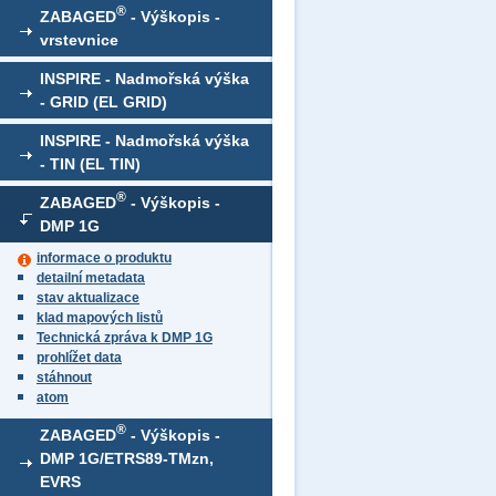
®
ZABAGED
- Výškopis -
vrstevnice
INSPIRE - Nadmořská výška
- GRID (EL GRID)
INSPIRE - Nadmořská výška
- TIN (EL TIN)
®
ZABAGED
- Výškopis -
DMP 1G
informace o produktu
detailní metadata
stav aktualizace
klad mapových listů
Technická zpráva k DMP 1G
prohlížet data
stáhnout
atom
®
ZABAGED
- Výškopis -
DMP 1G/ETRS89-TMzn,
EVRS