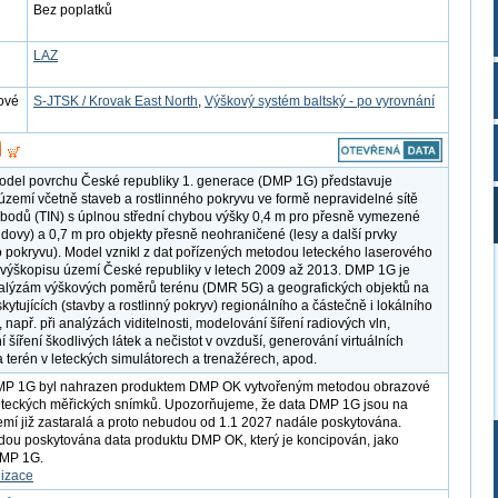
Bez poplatků
LAZ
ové
S-JTSK / Krovak East North
,
Výškový systém baltský - po vyrovnání
model povrchu České republiky 1. generace (DMP 1G) představuje
území včetně staveb a rostlinného pokryvu ve formě nepravidelné sítě
bodů (TIN) s úplnou střední chybou výšky 0,4 m pro přesně vymezené
udovy) a 0,7 m pro objekty přesně neohraničené (lesy a další prvky
o pokryvu). Model vznikl z dat pořízených metodou leteckého laserového
výškopisu území České republiky v letech 2009 až 2013. DMP 1G je
alýzám výškových poměrů terénu (DMR 5G) a geografických objektů na
ytujících (stavby a rostlinný pokryv) regionálního a částečně i lokálního
 např. při analýzách viditelnosti, modelování šíření radiových vln,
šíření škodlivých látek a nečistot v ovzduší, generování virtuálních
 terén v leteckých simulátorech a trenažérech, apod.
MP 1G byl nahrazen produktem DMP OK vytvořeným metodou obrazové
eteckých měřických snímků. Upozorňujeme, že data DMP 1G jsou na
emí již zastaralá a proto nebudou od 1.1 2027 nadále poskytována.
ou poskytována data produktu DMP OK, který je koncipován, jako
MP 1G.
lizace