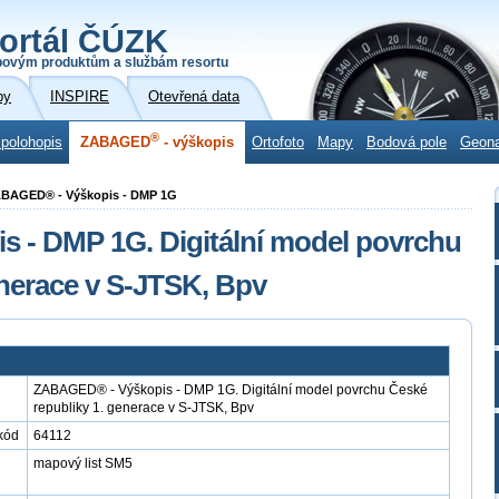
ortál ČÚZK
povým produktům a službám resortu
by
INSPIRE
Otevřená data
®
 polohopis
ZABAGED
- výškopis
Ortofoto
Mapy
Bodová pole
Geon
ZABAGED® - Výškopis - DMP 1G
 - DMP 1G. Digitální model povrchu
enerace v S-JTSK, Bpv
ZABAGED® - Výškopis - DMP 1G. Digitální model povrchu České
republiky 1. generace v S-JTSK, Bpv
kód
64112
mapový list SM5