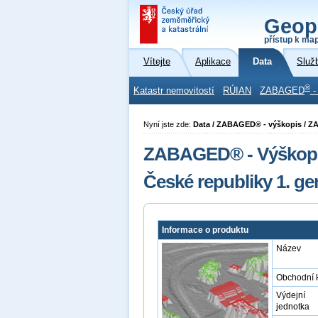
Geop
přístup k ma
Vítejte
Aplikace
Data
Služ
®
Katastr nemovitostí
RÚIAN
ZABAGED
-
Nyní jste zde:
Data / ZABAGED® - výškopis / 
ZABAGED® - Výškopis
České republiky 1. g
Informace o produktu
Název
Obchodní 
Výdejní
jednotka