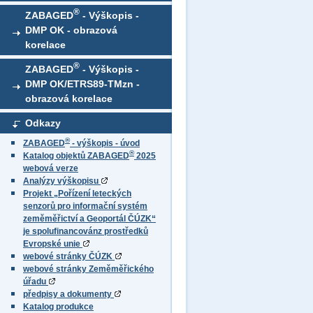
®
ZABAGED
- Výškopis -
DMP OK - obrazová
korelace
®
ZABAGED
- Výškopis -
DMP OK/ETRS89-TMzn -
obrazová korelace
Odkazy
®
ZABAGED
- výškopis - úvod
®
Katalog objektů ZABAGED
2025
webová verze
Analýzy výškopisu
Projekt „Pořízení leteckých
senzorů pro informační systém
zeměměřictví a Geoportál ČÚZK“
je spolufinancovánz prostředků
Evropské unie
webové stránky ČÚZK
webové stránky Zeměměřického
úřadu
předpisy a dokumenty
Katalog produkce