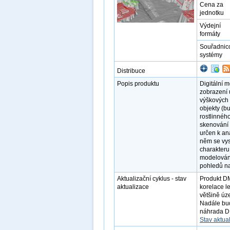
Cena za
jednotku
Výdejní
formáty
Souřadnic
systémy
Distribuce
Popis produktu
Digitální 
zobrazení 
výškových 
objekty (b
rostlinnéh
skenování 
určen k an
něm se vysk
charakteru,
modelování 
pohledů na
Aktualizační cyklus - stav
Produkt D
aktualizace
korelace l
většině úz
Nadále bud
náhrada D
Stav aktua