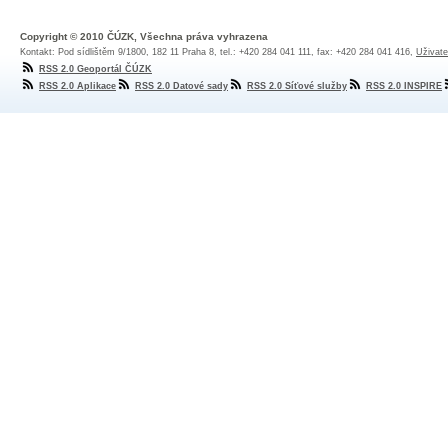
Copyright © 2010 ČÚZK, Všechna práva vyhrazena
Kontakt: Pod sídlištěm 9/1800, 182 11 Praha 8, tel.: +420 284 041 111, fax: +420 284 041 416,
Uživate
RSS 2.0 Geoportál ČÚZK
RSS 2.0 Aplikace
RSS 2.0 Datové sady
RSS 2.0 Síťové služby
RSS 2.0 INSPIRE