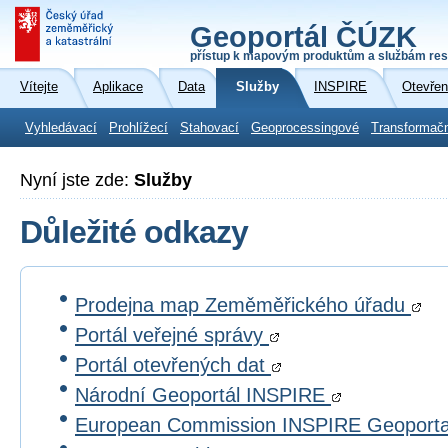
Geoportál ČÚZK
přístup k mapovým produktům a službám res
Vítejte
Aplikace
Data
Služby
INSPIRE
Otevřen
Vyhledávací
Prohlížecí
Stahovací
Geoprocessingové
Transformač
Nyní jste zde:
Služby
Důležité odkazy
Prodejna map Zeměměřického úřadu
Portál veřejné správy
Portál otevřených dat
Národní Geoportál INSPIRE
European Commission INSPIRE Geoport