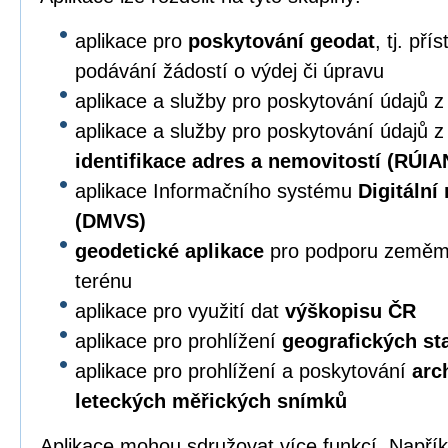
aplikace pro
poskytování geodat
, tj. př
podávání žádostí o výdej či úpravu
aplikace a služby pro poskytování údajů 
aplikace a služby pro poskytování údajů 
identifikace adres a nemovitostí (RÚIA
aplikace Informačního systému
Digitální
(DMVS)
geodetické aplikace
pro podporu zeměmě
terénu
aplikace pro využití dat
výškopisu ČR
aplikace pro prohlížení
geografických s
aplikace pro prohlížení a poskytování
arc
leteckých měřických snímků
Aplikace mohou sdružovat více funkcí. Napří