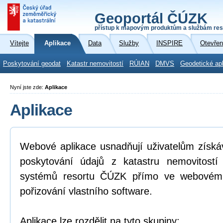
Geoportál ČÚZK
přístup k mapovým produktům a službám res
Vítejte
Aplikace
Data
Služby
INSPIRE
Otevřen
Poskytování geodat
Katastr nemovitostí
RÚIAN
DMVS
Geodetické ap
Nyní jste zde:
Aplikace
Aplikace
Webové aplikace usnadňují uživatelům získá
poskytování údajů z katastru nemovitostí
systémů resortu ČÚZK přímo ve webovém p
pořizování vlastního software.
Aplikace lze rozdělit na tyto skupiny: