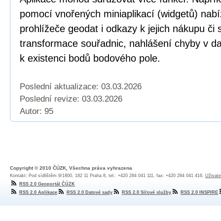
pomocí vnořených miniaplikací (widgetů) nabí
prohlížeče geodat i odkazy k jejich nákupu či
transformace souřadnic, nahlášení chyby v dat
k existenci bodů bodového pole.
Poslední aktualizace: 03.03.2026
Poslední revize:
03.03.2026
Autor: 95
Copyright © 2010 ČÚZK, Všechna práva vyhrazena
Kontakt: Pod sídlištěm 9/1800, 182 11 Praha 8, tel.: +420 284 041 111, fax: +420 284 041 416,
Uživate
RSS 2.0 Geoportál ČÚZK
RSS 2.0 Aplikace
RSS 2.0 Datové sady
RSS 2.0 Síťové služby
RSS 2.0 INSPIRE