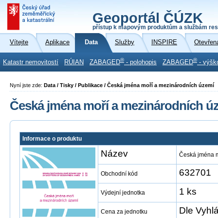
Geoportál ČÚZK
přístup k mapovým produktům a službám res
Vítejte
Aplikace
Data
Služby
INSPIRE
Otevřen
®
®
Katastr nemovitostí
RÚIAN
ZABAGED
- polohopis
ZABAGED
- výšk
Nyní jste zde:
Data / Tisky / Publikace / Česká jména moří a mezinárodních území
Česká jména moří a mezinárodních ú
Informace o produktu
Název
Česká jména m
632701
Obchodní kód
1 ks
Výdejní jednotka
Dle Vyhl
Cena za jednotku