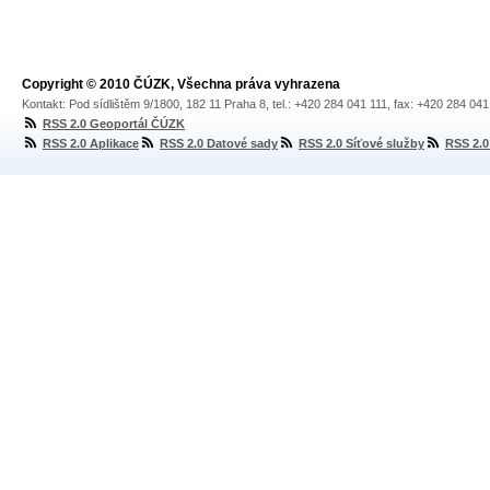
Copyright © 2010 ČÚZK, Všechna práva vyhrazena
Kontakt: Pod sídlištěm 9/1800, 182 11 Praha 8, tel.: +420 284 041 111, fax: +420 284 04
RSS 2.0 Geoportál ČÚZK
RSS 2.0 Aplikace
RSS 2.0 Datové sady
RSS 2.0 Síťové služby
RSS 2.0