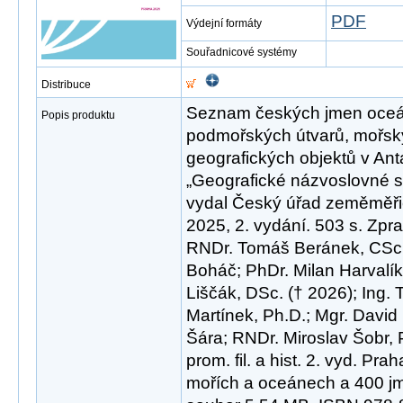
PDF
Výdejní formáty
Souřadnicové systémy
Distribuce
Seznam českých jmen oceánů,
Popis produktu
podmořských útvarů, mořsk
geografických objektů v Anta
„Geografické názvoslovné
vydal Český úřad zeměměřic
2025, 2. vydání. 503 s. Zpra
RNDr. Tomáš Beránek, CSc. 
Boháč; PhDr. Milan Harvalík
Liščák, DSc. († 2026); Ing.
Martínek, Ph.D.; Mgr. David
Šára; RNDr. Miroslav Šobr, 
prom. fil. a hist. 2. vyd. Pr
mořích a oceánech a 400 jm