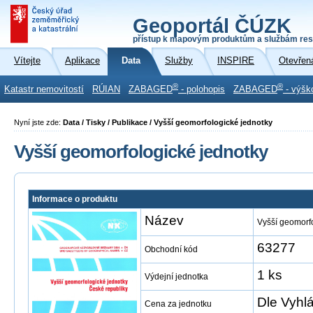
Geoportál ČÚZK
přístup k mapovým produktům a službám res
Vítejte
Aplikace
Data
Služby
INSPIRE
Otevřen
®
®
Katastr nemovitostí
RÚIAN
ZABAGED
- polohopis
ZABAGED
- výšk
Nyní jste zde:
Data / Tisky / Publikace / Vyšší geomorfologické jednotky
Vyšší geomorfologické jednotky
Informace o produktu
Název
Vyšší geomorf
63277
Obchodní kód
1 ks
Výdejní jednotka
Dle Vyhl
Cena za jednotku