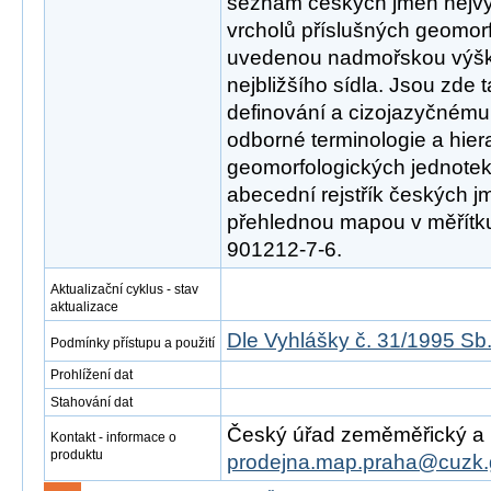
seznam českých jmen nejv
vrcholů příslušných geomor
uvedenou nadmořskou výško
nejbližšího sídla. Jsou zde
definování a cizojazyčnému
odborné terminologie a hier
geomorfologických jednotek
abecední rejstřík českých j
přehlednou mapou v měřítk
901212-7-6.
Aktualizační cyklus - stav
aktualizace
Dle Vyhlášky č. 31/1995 Sb
Podmínky přístupu a použití
Prohlížení dat
Stahování dat
Český úřad zeměměřický a ka
Kontakt - informace o
produktu
prodejna.map.praha@cuzk.