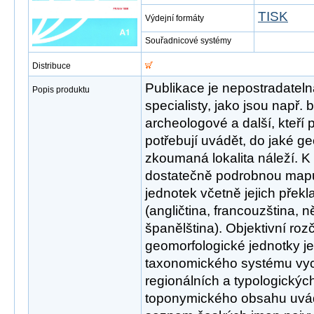
TISK
Výdejní formáty
Souřadnicové systémy
Distribuce
Publikace je nepostradatel
Popis produktu
specialisty, jako jsou např.
archeologové a další, kteří
potřebují uvádět, do jaké g
zkoumaná lokalita náleží. 
dostatečně podrobnou mapu
jednotek včetně jejich překl
(angličtina, francouzština, n
španělština). Objektivní ro
geomorfologické jednotky j
taxonomického systému vyc
regionálních a typologických 
toponymického obsahu uvádí