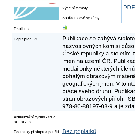
PDF
Výdejní formáty
Souřadnicové systémy
Distribuce
Publikace se zabývá stoletou
Popis produktu
názvoslovných komisí půso
České republiky a stoletím 
jmen na území ČR. Publikac
medailonky některých členů
bohatým obrazovým materiá
geografických jmen. V tomto
práce svého druhu. Publika
stran obrazových příloh. IS
978-80-88197-08-9 a je zda
Aktualizační cyklus - stav
aktualizace
Bez poplatků
Podmínky přístupu a použití