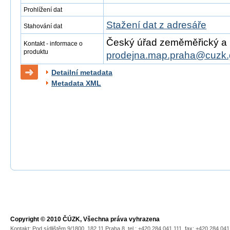
Prohlížení dat
Stažení dat z adresáře
Stahování dat
Český úřad zeměměřický a ka
Kontakt - informace o
produktu
prodejna.map.praha@cuzk.
Detailní metadata
Metadata XML
Copyright © 2010 ČÚZK, Všechna práva vyhrazena
Kontakt: Pod sídlištěm 9/1800, 182 11 Praha 8, tel.: +420 284 041 111, fax: +420 284 04