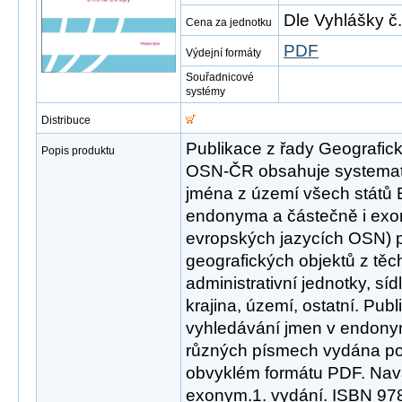
Dle Vyhlášky č
Cena za jednotku
PDF
Výdejní formáty
Souřadnicové
systémy
Distribuce
Publikace z řady Geografi
Popis produktu
OSN-ČR obsahuje systema
jména z území všech států 
endonyma a částečně i exon
evropských jazycích OSN) 
geografických objektů z těch
administrativní jednotky, síd
krajina, území, ostatní. Publ
vyhledávání jmen v endony
různých písmech vydána pou
obvyklém formátu PDF. Nav
exonym.1. vydání. ISBN 97