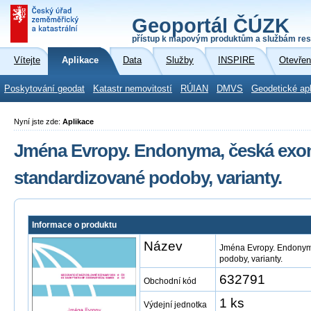
Geoportál ČÚZK
přístup k mapovým produktům a službám res
Vítejte
Aplikace
Data
Služby
INSPIRE
Otevřen
Poskytování geodat
Katastr nemovitostí
RÚIAN
DMVS
Geodetické ap
Nyní jste zde:
Aplikace
Jména Evropy. Endonyma, česká exo
standardizované podoby, varianty.
Informace o produktu
Název
Jména Evropy. Endonym
podoby, varianty.
632791
Obchodní kód
1 ks
Výdejní jednotka