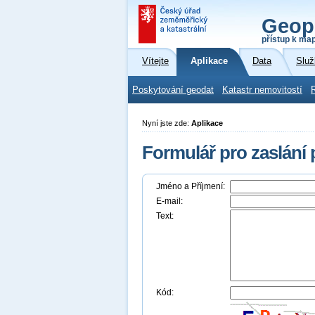
Geop
přístup k ma
Vítejte
Aplikace
Data
Služ
Poskytování geodat
Katastr nemovitostí
Nyní jste zde:
Aplikace
Formulář pro zaslání
Jméno a Příjmení:
E-mail:
Text:
Kód: