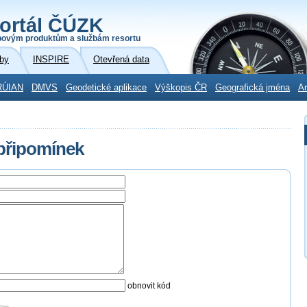
ortál ČÚZK
povým produktům a službám resortu
by
INSPIRE
Otevřená data
RÚIAN
DMVS
Geodetické aplikace
Výškopis ČR
Geografická jména
Ar
 připomínek
obnovit kód