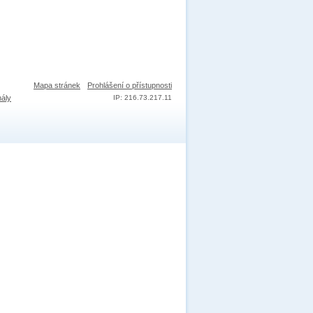
Mapa stránek
Prohlášení o přístupnosti
nály
IP: 216.73.217.11