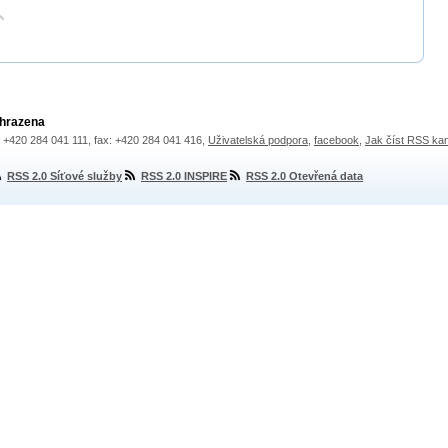
yhrazena
.: +420 284 041 111, fax: +420 284 041 416,
Uživatelská podpora
,
facebook
,
Jak číst RSS ka
RSS 2.0 Síťové služby
RSS 2.0 INSPIRE
RSS 2.0 Otevřená data