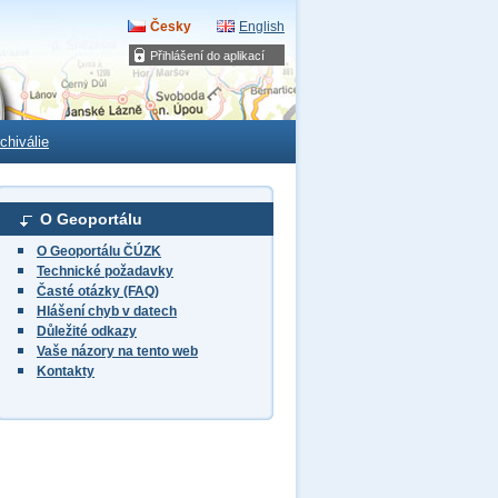
Česky
English
Přihlášení do aplikací
chiválie
O Geoportálu
O Geoportálu ČÚZK
Technické požadavky
Časté otázky (FAQ)
Hlášení chyb v datech
Důležité odkazy
Vaše názory na tento web
Kontakty