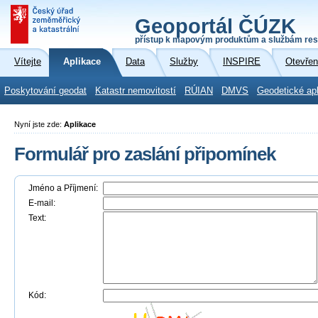
Geoportál ČÚZK
přístup k mapovým produktům a službám res
Vítejte
Aplikace
Data
Služby
INSPIRE
Otevřen
Poskytování geodat
Katastr nemovitostí
RÚIAN
DMVS
Geodetické ap
Nyní jste zde:
Aplikace
Formulář pro zaslání připomínek
Jméno a Příjmení:
E-mail:
Text:
Kód: